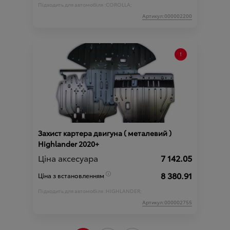
Підходить для автомобіля :
COROLLA;
Артикул:000002200
Захист картера двигуна ( металевий )
Highlander 2020+
Ціна аксесуара
7 142.05
8 380.91
Ціна з встановленням
Підходить для автомобіля :
HIGHLANDER;
Артикул:000002755