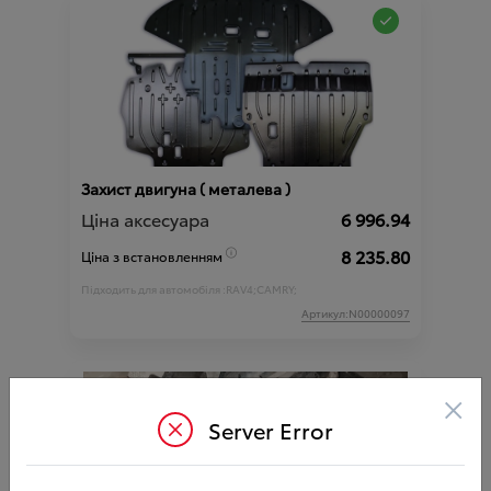
Захист двигуна ( металева )
Ціна аксесуара
6 996.94
8 235.80
Ціна з встановленням
Підходить для автомобіля :
RAV4;
CAMRY;
Артикул:N00000097
×
Server Error