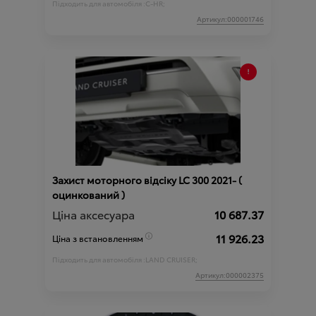
Підходить для автомобіля :
C-HR;
Артикул:000001746
Захист моторного відсіку LC 300 2021- (
оцинкований )
Ціна аксесуара
10 687.37
11 926.23
Ціна з встановленням
Підходить для автомобіля :
LAND CRUISER;
Артикул:000002375