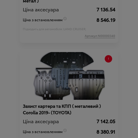
метал )
Ціна аксесуара
7 136.54
8 546.19
Ціна з встановленням
Підходить для автомобіля :
LAND CRUISER;
Артикул:N00000340
Захист картера та КПП ( металевий )
Corolla 2019- (TOYOTA)
Ціна аксесуара
7 142.05
8 380.91
Ціна з встановленням