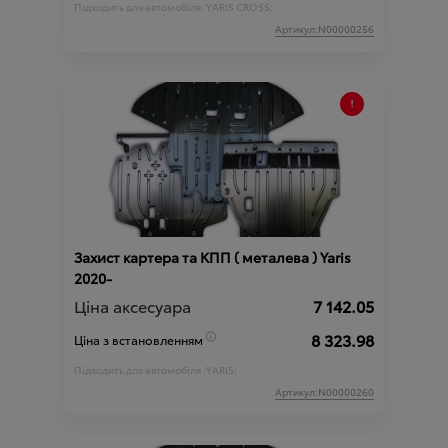
Підходить для автомобіля :
YARIS CROSS;
Артикул:N00000256
Захист картера та КПП ( металева ) Yaris
2020-
Ціна аксесуара
7 142.05
8 323.98
Ціна з встановленням
Підходить для автомобіля :
YARIS;
Артикул:N00000260