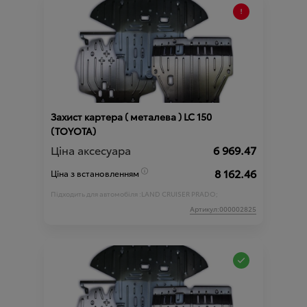
Захист картера ( металева ) LC 150
(TOYOTA)
Ціна аксесуара
6 969.47
8 162.46
Ціна з встановленням
Підходить для автомобіля :
LAND CRUISER PRADO;
Артикул:000002825