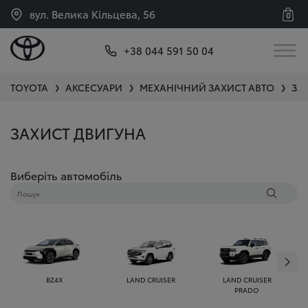
вул. Велика Кільцева, 56
0
+38 044 591 50 04
TOYOTA
АКСЕСУАРИ
МЕХАНІЧНИЙ ЗАХИСТ АВТО
ЗА
❯
❯
❯
ЗАХИСТ ДВИГУНА
Виберіть автомобіль
BZ4X
LAND CRUISER
LAND CRUISER
PRADO