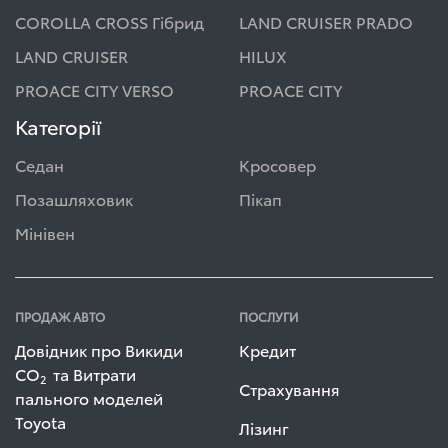
COROLLA CROSS Гібрид
LAND CRUISER PRADO
LAND CRUISER
HILUX
PROACE CITY VERSO
PROACE CITY
Категорії
Седан
Кросовер
Позашляховик
Пікап
Мінівен
ПРОДАЖ АВТО
ПОСЛУГИ
Довідник про Викиди
Кредит
СО
та Витрати
2
Страхування
пального моделей
Toyota
Лізинг