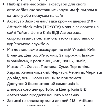
Підбирайте необхідні аксесуари для свого
автомобіля скориставшись зручним фільтром в
каталогу або пошуком на сайті
Аксесуар Захисні накладка кромки дверей 218 -
Attitude black mica (TOYOTA) можна замовити на
сайті Тойота Центр Київ ВІДІ Автострада
скориставшись онлайн оплатою та доставкою
кур`єрською службою
Ми доставляємо аксесуари по всій Україні: Київ,
Вінниця, Дніпро, Житомир, Запоріжжя, Івано-
Франківськ, Кропивницький, Луцьк, Львів,
Миколаїв, Одеса, Полтава, Суми, Тернопіль,
Харків, Хмельницький, Черкаси, Чернігів, Чернівці
до відділень Нової Пошти та поштомати.
Доступний безкоштовний самовивіз із
дилерського центру Тойота Центр Київ ВІДІ
Автострада продажу нашого магазину.
Захисні накладка кромки дверей 218 - Attitude
black mica (TOYOTA) - купуйте аксесуар у будь-