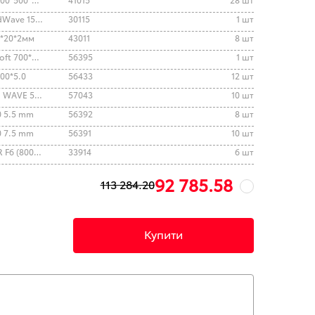
Шумопоглинаючий матеріал SoundWave 15 500*1000
30115
1 шт
0*20*2мм
43011
8 шт
шумовіброізоляція Acoustics MultiSoft 700*500*6
56395
1 шт
00*5.0
56433
12 шт
Шумопоглинаючий матеріал MULTI WAVE 500*500 15 mm
57043
10 шт
0 5.5 mm
56392
8 шт
0 7.5 mm
56391
10 шт
Шумізоляційний матеріал SOFT VAR F6 (800*500)
33914
6 шт
92 785.58
113 284.20
Купити