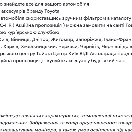
о знайдете все для вашого автомобіля.
 аксесуарів бренду Toyota
 автомобіля скориставшись зручним фільтром в каталогу
-HR ( Акційна пропозиція ) можна замовити на сайті Той
кою кур`єрською службою
 Київ, Вінниця, Дніпро, Житомир, Запоріжжя, Івано-Фран
, Харків, Хмельницький, Черкаси, Чернігів, Чернівці до
рського центру Тойота Центр Київ ВІДІ Автострада прод
йна пропозиція ) - купуйте аксесуар у будь-який час.
іни до технічних характеристик, комплектації та конст
відомлення. Зображення та колір представленого товару
 та налаштувань монітора, а також умов освітлення під 