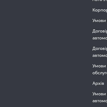
Корпор
Умови 
Догові
автомо
Догові
автом
Умови 
обслуг
Архів
Умови 
автомо