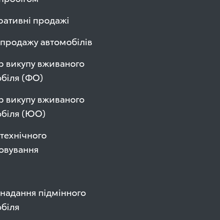
ативні продажі
продажу автомобілів
р викупу вживаного
біля (ФО)
р викупу вживаного
обіля (ЮО)
технічного
овування
надання підмінного
біля