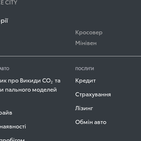
E CITY
рії
Кросовер
Мінівен
АВТО
ПОСЛУГИ
ик про Викиди СО
та
Кредит
2
и пального моделей
Страхування
Лізинг
райв
Обмін авто
 наявності
 пробігом