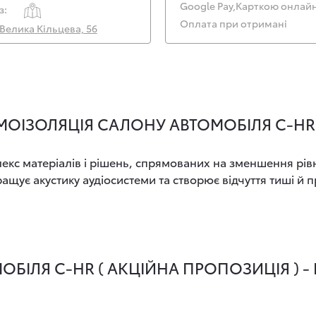
Google Pay,
Карткою онлайн
з:
Оплата при отримані
. Велика Кільцева, 56
ОІЗОЛЯЦІЯ САЛОНУ АВТОМОБІЛЯ C-HR 
с матеріалів і рішень, спрямованих на зменшення рівня ш
щує акустику аудіосистеми та створює відчуття тиші й п
ІЛЯ C-HR ( АКЦІЙНА ПРОПОЗИЦІЯ ) - 