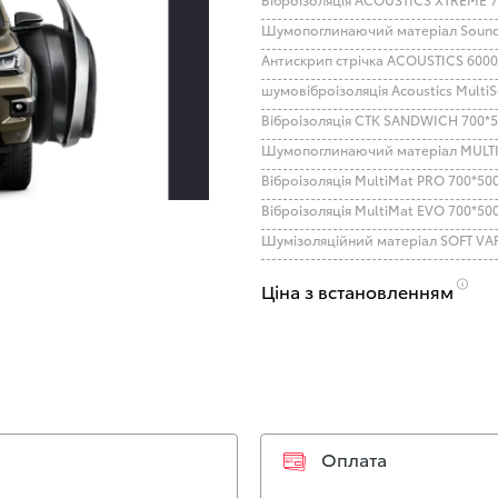
Антискрип стрічка ACOUSTICS 600
Віброізоляція СТК SANDWICH 700*5
Віброізоляція MultiMat PRO 700*50
Віброізоляція MultiMat EVO 700*50
Ціна з встановленням
Оплата