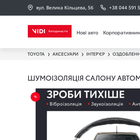
вул. Велика Кільцева, 56
+38 044 591 
Нові авто
Корпоративним
TOYOTA
АКСЕСУАРИ
ІНТЕР'ЄР
ОЗДОБЛЕНН
❯
❯
❯
ШУМОІЗОЛЯЦІЯ САЛОНУ АВТОМО