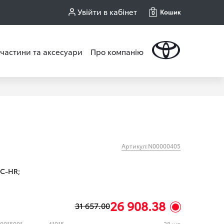
Увійти в кабінет
Кошик
0
частини та аксесуари
Про компанію
Артикул:N00000405
C-HR;
26 908.38
31 657.00
Віброізоляція ACOUSTICS XTREME 700*500*2.0
41015
28 шт