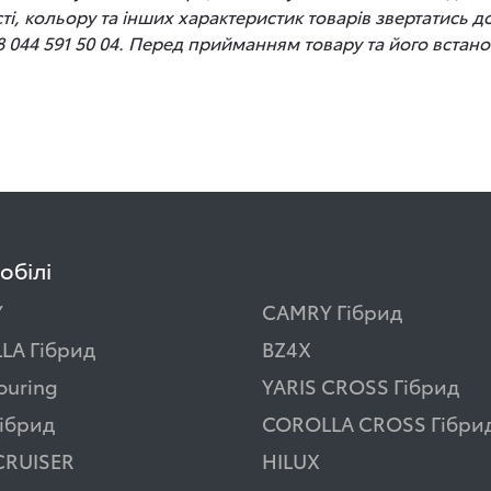
сті, кольору та інших характеристик товарів звертатись 
8 044 591 50 04. Перед прийманням товару та його вста
обілі
Y
CAMRY Гібрид
LA Гібрид
BZ4X
ouring
YARIS CROSS Гібрид
ібрид
COROLLA CROSS Гібри
CRUISER
HILUX