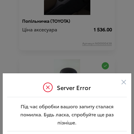
Попільничка (TOYOTA)
Ціна аксесуара
1 536.00
Артикул:N00000438
×
Server Error
Під час обробки вашого запиту сталася
Попільничка (TOYOTA)
помилка. Будь ласка, спробуйте ще раз
Ціна аксесуара
4 220.26
пізніше.
Артикул:N00003749