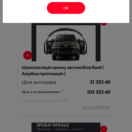
ОК
Шумоізоляція салону автомобіля Rav4 (
Акційна пропозиція )
Ціна аксесуара
31 353.40
103 353.40
Ціна з встановленням
Підходить для автомобіля :
RAV4;
Артикул:000001706