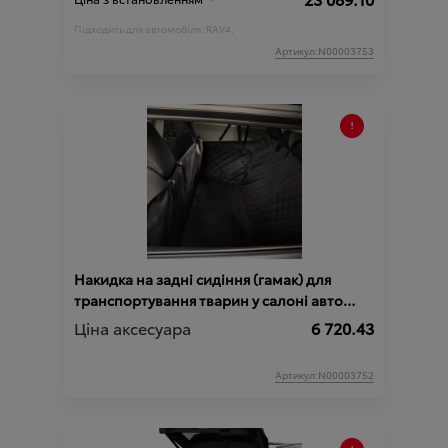
Підходить для автомобіля :
RAV4;
Артикул:N00003753
Накидка на задні сидіння (гамак) для
транспортування тварин у салоні авто
(TOYOTA)
Ціна аксесуара
6 720.43
Артикул:N00003752