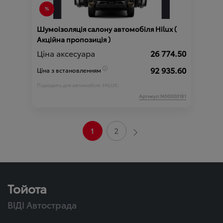
Шумоізоляція салону автомобіля Hilux (
Акційна пропозиція )
Ціна аксесуара
26 774.50
92 935.60
Ціна з встановленням
Підходить для автомобіля :
HILUX;
Артикул:N00000181
1
2
Тойота
ВІДІ Автострада