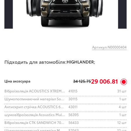
Артикул:N00000404
Підходить для автомобіля:
HIGHLANDER;
29 006.81
34 125.75
Ціна аксесуара
Віброізоляція ACOUSTICS XTREME 700*500*2.0
41015
31 шт
Шумопоглинаючий матеріал SoundWave 15 500*1000
30115
1 шт
Антискрип стрічка ACOUSTICS 6000*20*2мм
43011
4 шт
шумовіброізоляція Acoustics MultiSoft 700*500*6
56395
1 шт
Віброізоляція СТК SANDWICH 700*500*5.0
56433
12 шт
Шумопоглинаючий матеріал MULTI WAVE 500*500 15 mm
57043
12 шт