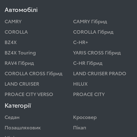
Автомобілі
CAMRY
CAMRY Гібрид
COROLLA
COROLLA Гібрид
BZ4X
C-HR+
BZ4X Touring
YARIS CROSS Гібрид
RAV4 Гібрид
C-HR Гібрид
COROLLA CROSS Гібрид
LAND CRUISER PRADO
LAND CRUISER
HILUX
PROACE CITY VERSO
PROACE CITY
Категорії
Седан
Кросовер
Позашляховик
Пікап