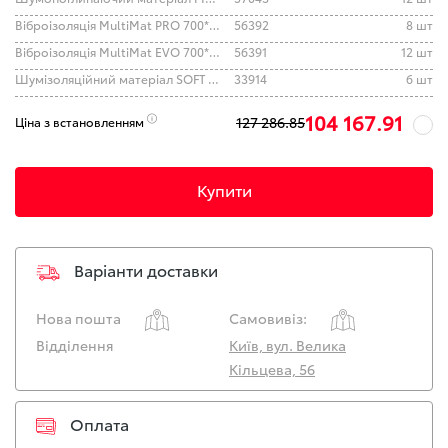
Віброізоляція MultiMat PRO 700*500 5.5 mm
56392
8 шт
Віброізоляція MultiMat EVO 700*500 7.5 mm
56391
12 шт
Шумізоляційний матеріал SOFT VAR F6 (800*500)
33914
6 шт
104 167.91
127 286.85
Ціна з встановленням
Купити
Варіанти доставки
Нова пошта
Самовивіз:
Відділення
Київ, вул. Велика
Кільцева, 56
Оплата