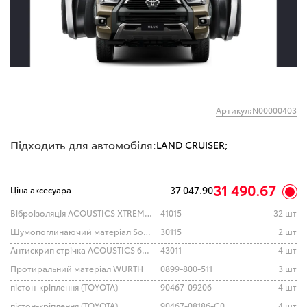
Артикул:N00000403
Підходить для автомобіля:
LAND CRUISER;
31 490.67
37 047.90
Ціна аксесуара
Віброізоляція ACOUSTICS XTREME 700*500*2.0
41015
32 шт
Шумопоглинаючий матеріал SoundWave 15 500*1000
30115
2 шт
Антискрип стрічка ACOUSTICS 6000*20*2мм
43011
4 шт
Протиральний матеріал WURTH
0899-800-511
3 шт
пістон-кріплення (TOYOTA)
90467-09206
4 шт
пістон-кріплення (TOYOTA)
90467-08186-C0
4 шт