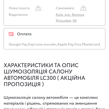
Нова пошта
Самовивіз:
Відділення
Київ, вул. Велика
Кільцева, 56
Оплата
Google Pay,
Карткою онлайн,
Apple Pay,
Visa,
Mastercard
ХАРАКТЕРИСТИКИ ТА ОПИС
ШУМОІЗОЛЯЦІЯ САЛОНУ
АВТОМОБІЛЯ LC300 ( АКЦІЙНА
ПРОПОЗИЦІЯ )
Шумоізоляція салону автомобіля — це комплекс
матеріалів і рішень, спрямованих на зменшення
рівня шуму, вібрацій і сторонніх звуків у салоні. Вона