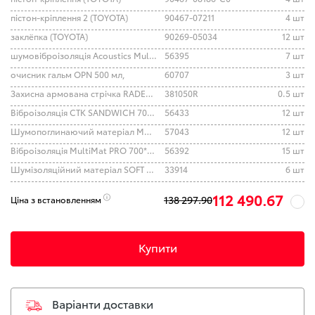
пістон-кріплення 2 (TOYOTA)
90467-07211
4 шт
заклёпка (TOYOTA)
90269-05034
12 шт
шумовіброізоляція Acoustics MultiSoft 700*500*6
56395
7 шт
очисник гальм OPN 500 мл,
60707
3 шт
Захисна армована стрічка RADEX SILVER 50мм х 50м
381050R
0.5 шт
Віброізоляція СТК SANDWICH 700*500*5.0
56433
12 шт
Шумопоглинаючий матеріал MULTI WAVE 500*500 15 mm
57043
12 шт
Віброізоляція MultiMat PRO 700*500 5.5 mm
56392
15 шт
Шумізоляційний матеріал SOFT VAR F6 (800*500)
33914
6 шт
112 490.67
138 297.90
Ціна з встановленням
Купити
Варіанти доставки