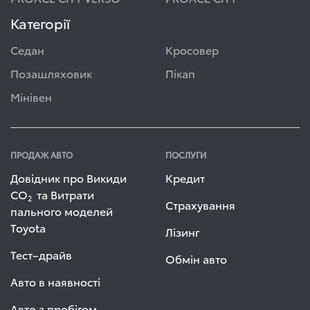
Категорії
Седан
Кросовер
Позашляховик
Пікап
Мінівен
ПРОДАЖ АВТО
ПОСЛУГИ
Довідник про Викиди
Кредит
СО
та Витрати
2
Страхування
пального моделей
Toyota
Лізинг
Тест–драйв
Обмін авто
Авто в наявності
Авто з пробігом