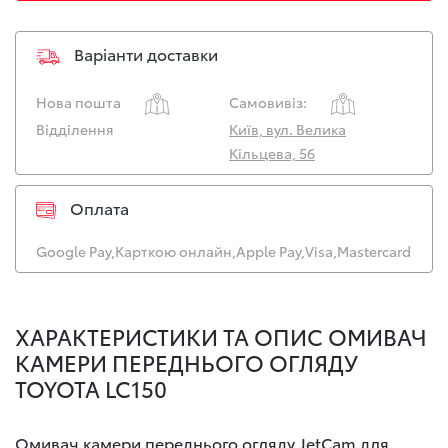
Варіанти доставки
Нова пошта
Самовивіз:
Відділення
Київ, вул. Велика
Кільцева, 56
Оплата
Google Pay,
Карткою онлайн,
Apple Pay,
Visa,
Mastercard
ХАРАКТЕРИСТИКИ ТА ОПИС ОМИВАЧ
КАМЕРИ ПЕРЕДНЬОГО ОГЛЯДУ
TOYOTA LC150
Омивач камери переднього огляду JetCam для