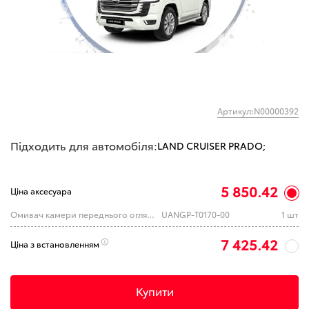
Артикул:N00000392
Підходить для автомобіля:
LAND CRUISER PRADO;
5 850.42
Ціна аксесуара
Омивач камери переднього огляду Toyota LC150 2017 -2023
UANGP-T0170-00
1 шт
7 425.42
Ціна з встановленням
Купити