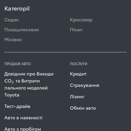
Категорії
Седан
Кросовер
Позашляховик
Пікап
Мінівен
ПРОДАЖ АВТО
ПОСЛУГИ
Довідник про Викиди
Кредит
СО
та Витрати
2
Страхування
пального моделей
Toyota
Лізинг
Тест–драйв
Обмін авто
Авто в наявності
Авто з пробігом