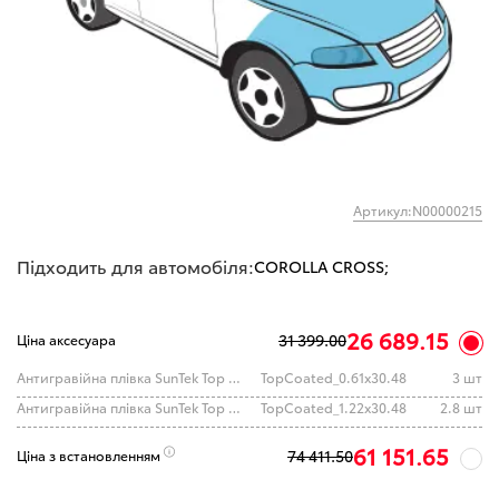
Артикул:N00000215
Підходить для автомобіля:
COROLLA CROSS;
26 689.15
31 399.00
Ціна аксесуара
Антигравійна плівка SunTek Top Coated (0.61x30.48м.)
TopCoated_0.61x30.48
3 шт
Антигравійна плівка SunTek Top Coated (1.22x30.48м.)
TopCoated_1.22x30.48
2.8 шт
61 151.65
74 411.50
Ціна з встановленням