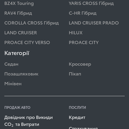
BZ4X Touring
YARIS CROSS Гібрид
RAV4 Гібрид
C-HR Гібрид
COROLLA CROSS Гібрид
LAND CRUISER PRADO
LAND CRUISER
HILUX
PROACE CITY VERSO
PROACE CITY
Категорії
Седан
Кросовер
Позашляховик
Пікап
Мінівен
ПРОДАЖ АВТО
ПОСЛУГИ
Довідник про Викиди
Кредит
СО
та Витрати
2
Страхування