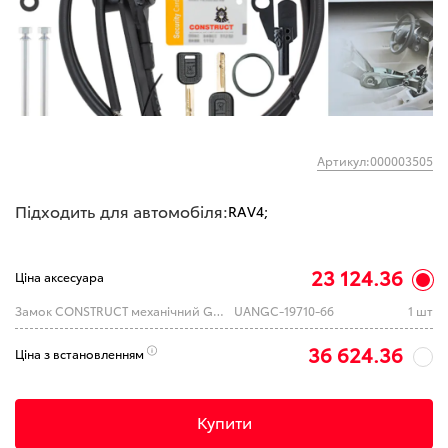
Артикул:000003505
Підходить для автомобіля:
RAV4;
23 124.36
Ціна аксесуара
Замок CONSTRUCT механічний GEAR+HL-actual VARIO 1971-066 TOYOTA Rav4 A 2KEY 2019---
UANGC-19710-66
1 шт
36 624.36
Ціна з встановленням
Купити