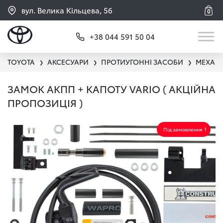
вул. Велика Кільцева, 56
0
+38 044 591 50 04
TOYOTA
АКСЕСУАРИ
ПРОТИУГОННІ ЗАСОБИ
МЕХАНІ
❯
❯
❯
ЗАМОК АКПП + КАПОТУ VARIO ( АКЦІЙНА
ПРОПОЗИЦІЯ )
Під замовлення