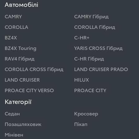
Автомобілі
CAMRY
CAMRY Гібрид
COROLLA
COROLLA Гібрид
BZ4X
C-HR+
BZ4X Touring
YARIS CROSS Гібрид
RAV4 Гібрид
C-HR Гібрид
COROLLA CROSS Гібрид
LAND CRUISER PRADO
LAND CRUISER
HILUX
PROACE CITY VERSO
PROACE CITY
Категорії
Седан
Кросовер
Позашляховик
Пікап
Мінівен