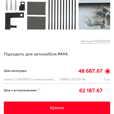
Артикул:000003504
Підходить для автомобіля:
RAV4;
48 687.67
Ціна аксесуара
Замок CONSTRUCT електромеханічний GEAR-actual e-SAFETRONIC 92-135 TOYOTA Rav4 A 2KEY 2019---
UANGC-92135-00
1 шт
62 187.67
Ціна з встановленням
Купити