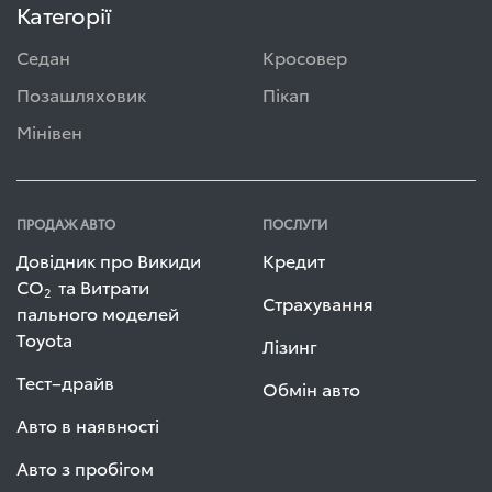
Категорії
Седан
Кросовер
Позашляховик
Пікап
Мінівен
ПРОДАЖ АВТО
ПОСЛУГИ
Довідник про Викиди
Кредит
СО
та Витрати
2
Страхування
пального моделей
Toyota
Лізинг
Тест–драйв
Обмін авто
Авто в наявності
Авто з пробігом