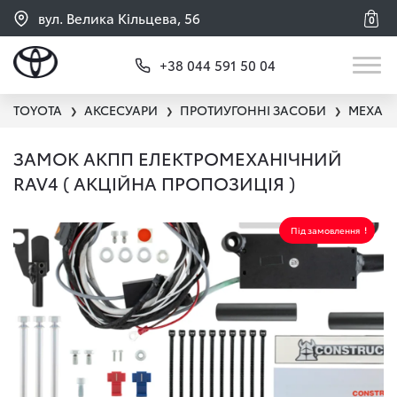
вул. Велика Кільцева, 56
0
+38 044 591 50 04
TOYOTA
АКСЕСУАРИ
ПРОТИУГОННІ ЗАСОБИ
МЕХАНІ
❯
❯
❯
ЗАМОК АКПП ЕЛЕКТРОМЕХАНІЧНИЙ
RAV4 ( АКЦІЙНА ПРОПОЗИЦІЯ )
Під замовлення