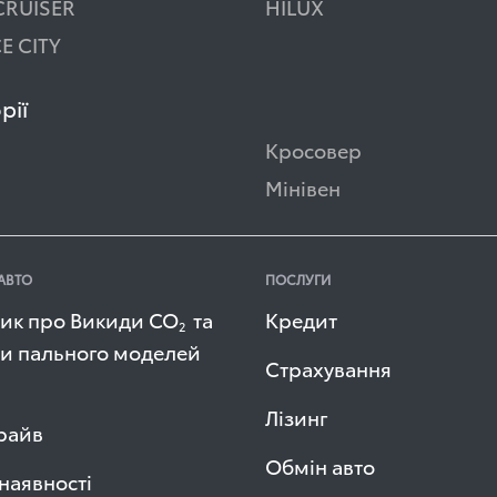
CRUISER
HILUX
E CITY
рії
Кросовер
Мінівен
АВТО
ПОСЛУГИ
ик про Викиди СО
та
Кредит
2
и пального моделей
Страхування
Лізинг
райв
Обмін авто
 наявності