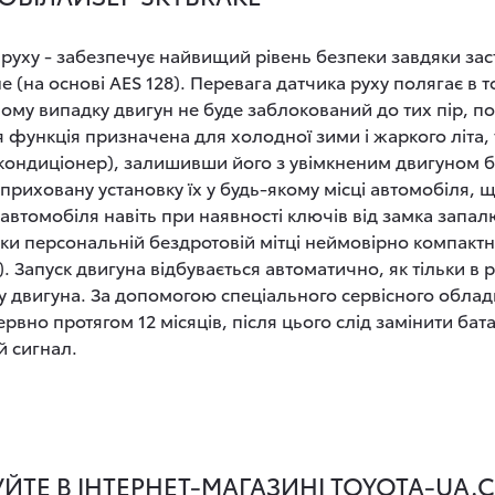
 руху - забезпечує найвищий рівень безпеки завдяки зас
 (на основі AES 128). Перевага датчика руху полягає в т
му випадку двигун не буде заблокований до тих пір, по
 функція призначена для холодної зими і жаркого літа, т
ндиціонер), залишивши його з увімкненим двигуном без
приховану установку їх у будь-якому місці автомобіля, 
автомобіля навіть при наявності ключів від замка зап
ки персональній бездротовій мітці неймовірно компактних
). Запуск двигуна відбувається автоматично, як тільки в 
ку двигуна. За допомогою спеціального сервісного обл
вно протягом 12 місяців, після цього слід замінити бата
й сигнал.
УЙТЕ В ІНТЕРНЕТ-МАГАЗИНІ TOYOTA-UA.