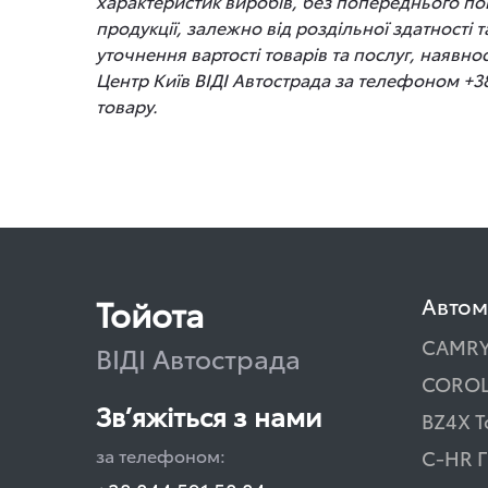
характеристик виробів, без попереднього по
продукції, залежно від роздільної здатності
уточнення вартості товарів та послуг, наявно
Центр Київ ВІДІ Автострада за телефоном +3
товару.
Тойота
Автом
CAMR
ВІДІ Автострада
COROL
Зв’яжіться з нами
BZ4X T
за телефоном:
C-HR Г