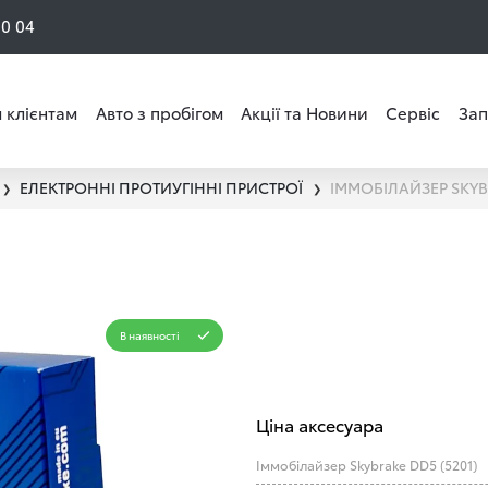
50 04
 клієнтам
Авто з пробігом
Акції та Новини
Сервіс
Зап
ЕЛЕКТРОННІ ПРОТИУГІННІ ПРИСТРОЇ
ІММОБІЛАЙЗЕР SKY
❯
❯
В наявності
Ціна аксесуара
Іммобілайзер Skybrake DD5 (5201)