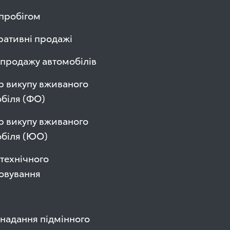
 пробігом
ативні продажі
продажу автомобілів
р викупу вживаного
біля (ФО)
р викупу вживаного
обіля (ЮО)
технічного
овування
надання підмінного