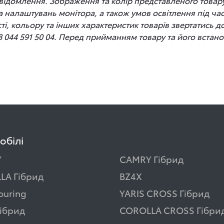
відомлення. Зображення та колір представленого товару
 та налаштувань монітора, а також умов освітлення під 
сті, кольору та інших характеристик товарів звертатись 
8 044 591 50 04. Перед прийманням товару та його вста
обілі
Y
CAMRY Гібрид
LA Гібрид
BZ4X
ouring
YARIS CROSS Гібрид
ібрид
COROLLA CROSS Гібри