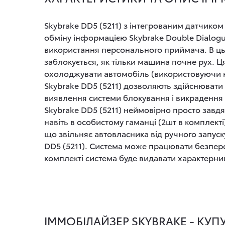
Skybrake DD5 (5211) з інтегрованим датчиком
обміну інформацією Skybrake Double Dialogue
використання персонального приймача. В цьо
заблокується, як тільки машина почне рух. Ця
охолоджувати автомобіль (використовуючи ко
Skybrake DD5 (5211) дозволяють здійснювати 
виявлення системи блокування і викрадення 
Skybrake DD5 (5211) неймовірно просто завдя
навіть в особистому гаманці (2шт в комплекті
що звільняє автовласника від ручного запус
DD5 (5211). Система може працювати безперер
комплекті система буде видавати характерни
ІММОБІЛАЙЗЕР SKYBRAKE - КУП