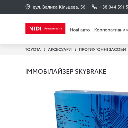
вул. Велика Кільцева, 56
+38 044 591 
Нові авто
Корпоративним
TOYOTA
АКСЕСУАРИ
ПРОТИУГОННІ ЗАСОБИ
❯
❯
ІММОБІЛАЙЗЕР SKYBRAKE