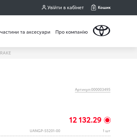
Увійти в кабінет
Кошик
0
частини та аксесуари
Про компанію
BRAKE
Артикул:000003495
12 132.29
UANGP-S5201-00
1 шт