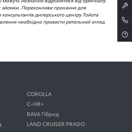
 можуть незначно відрізнятися від оригіналу
час зйомки. Переконливе прохання для
до консультантів дилерського центру Тойота
новлення необхідно провести ретельний огляд
COROLLA
C-HR+
RAV4 Гібрид
д
LAND CRUISER PRADO