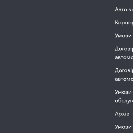
Авто з
Корпор
Умови 
Догові
автомо
Догові
автом
Умови 
обслуг
Архів
Умови 