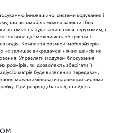
тосуванню інноваційної системи кодування і
ому, що автомобіль можна завести і без
ки автомобіль буде залишатися нерухомим, і
ак як вона дає можливість обігрівати /
 водія. Компактні розміри імобілайзерів
що не залишає викрадачеві ніяких шансів на
алювання. Управляти модулем блокування
 розмірів, які дозволяють зберігати її
радіусі 5 метрів буде виявлений передавач,
аднання можна змінювати параметри системи
рейку. При розрядці батареї, що йде в
COM