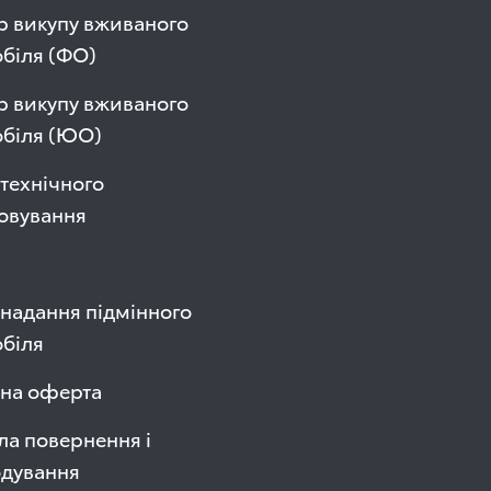
р викупу вживаного
біля (ФО)
р викупу вживаного
обіля (ЮО)
технічного
овування
надання підмінного
біля
чна оферта
а повернення і
одування