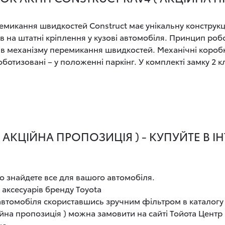
микання швидкостей Construct має унікальну конструкц
 на штатні кріплення у кузові автомобіля. Принцип роб
лів механізму перемикання швидкостей. Механічні коро
ботизовані – у положенні паркінг. У комплекті замку 2 
АКЦІЙНА ПРОПОЗИЦІЯ ) - КУПУЙТЕ В І
о знайдете все для вашого автомобіля.
 аксесуарів бренду Toyota
 автомобіля скориставшись зручним фільтром в каталогу
йна пропозиція ) можна замовити на сайті Тойота Центр
ою