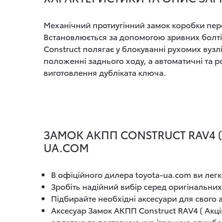
Механічний протиугінний замок коробки пере
Встановлюється за допомогою зривних болтів
Construct полягає у блокуванні рухомих вуз
положенні заднього ходу, а автоматичні та ро
виготовлення дубліката ключа.
ЗАМОК АКПП CONSTRUCT RAV4 ( 
UA.COM
В офіційного дилера toyota-ua.com ви легк
Зробіть надійний вибір серед оригінальних
Підбирайте необхідні аксесуари для свого
Аксесуар Замок АКПП Construct RAV4 ( Акці
оплатою та доставкою кур`єрською служб