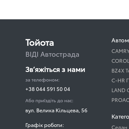
Тойота
Автом
CAMR
ВІДІ Автострада
COROL
Зв’яжіться з нами
BZ4X T
за телефоном:
C-HR Г
+38 044 591 50 04
LAND 
PROAC
Або приїздіть до нас:
вул. Велика Кільцева, 56
Катего
Графік роботи:
Седан