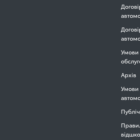
Догові
автомо
Догові
автом
Умови 
обслуг
Архів
Умови 
автомо
Публі
Правил
відшк