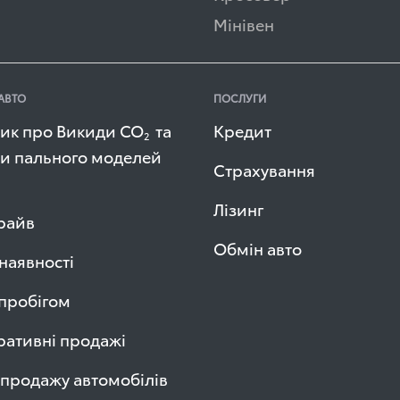
Мінівен
АВТО
ПОСЛУГИ
ик про Викиди СО
та
Кредит
2
и пального моделей
Страхування
Лізинг
райв
Обмін авто
 наявності
 пробігом
ативні продажі
продажу автомобілів