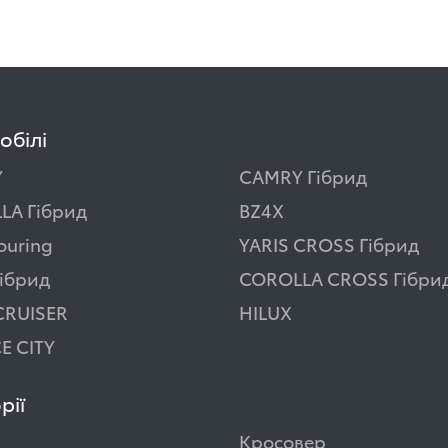
обілі
Y
CAMRY Гібрид
LA Гібрид
BZ4X
ouring
YARIS CROSS Гібрид
ібрид
COROLLA CROSS Гібри
CRUISER
HILUX
E CITY
рії
Кросовер