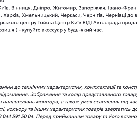
 Київ, Вінниця, Дніпро, Житомир, Запоріжжя, Івано-Фран
, Харків, Хмельницький, Черкаси, Чернігів, Чернівці до
рського центру Тойота Центр Київ ВІДІ Автострада прод
иція ) - купуйте аксесуар у будь-який час.
іни до технічних характеристик, комплектації та конст
відомлення. Зображення та колір представленого товару
 та налаштувань монітора, а також умов освітлення під 
сті, кольору та інших характеристик товарів звертатись 
8 044 591 50 04. Перед прийманням товару та його вста