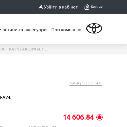
Увійти в кабінет
Кошик
0
частини та аксесуари
Про компанію
ЗАМОК АКПП CONSTRUCT RAV4 ( АКЦІЙНА ПРОПОЗИЦІЯ )
Артикул:000003470
RAV4;
14 606.84
Замок CONSTRUCT механічний GEAR-actual G2 1971 TOYOTA Rav4 A 2KEY 2019---
UANGC-19710-00
1 шт