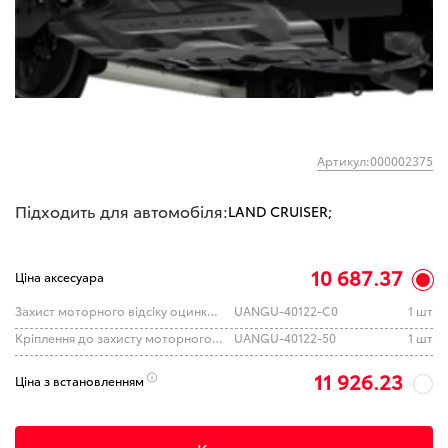
Артикул:000002375
Підходить для автомобіля:
LAND CRUISER;
10 687.37
Ціна аксесуара
Захист моторного відсіку оцинкований на автомобіль TOYOTA LC 300 2021-
UANGU-40122-C0
1 шт
Кріплення до захисту моторного відсіку на автомобіль TOYOTA LC 300 2021-
UANGU-40122-50
1 шт
11 926.23
Ціна з встановленням