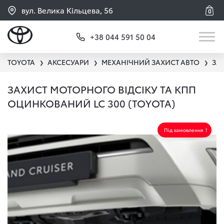
вул. Велика Кільцева, 56
0
+38 044 591 50 04
TOYOTA
АКСЕСУАРИ
МЕХАНІЧНИЙ ЗАХИСТ АВТО
ЗА
❯
❯
❯
ЗАХИСТ МОТОРНОГО ВІДСІКУ ТА КПП
ОЦИНКОВАНИЙ LC 300 (TOYOTA)
Під замовлення