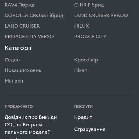
RAV4 Гібрид
C-HR Гібрид
COROLLA CROSS Гібрид
LAND CRUISER PRADO
LAND CRUISER
HILUX
PROACE CITY VERSO
PROACE CITY
Категорії
Седан
Кросовер
Позашляховик
Пікап
Мінівен
ПРОДАЖ АВТО
ПОСЛУГИ
Довідник про Викиди
Кредит
СО
та Витрати
2
Страхування
пального моделей
Toyota