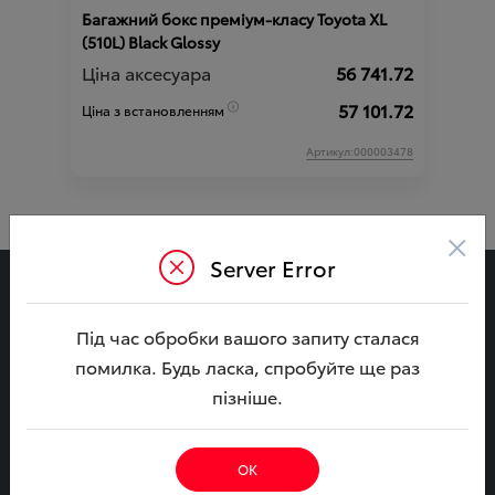
Багажний бокс преміум-класу Toyota XL
(510L) Black Glossy
Ціна аксесуара
56 741.72
57 101.72
Ціна з встановленням
Артикул:000003478
×
Server Error
Тойота
Під час обробки вашого запиту сталася
ВІДІ Автострада
помилка. Будь ласка, спробуйте ще раз
Зв’яжіться з нами
пізніше.
за телефоном:
+38 044 591 50 04
ОК