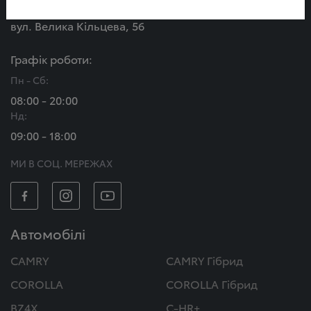
Або приїздіть до нас:
вул. Велика Кільцева, 56
Графік роботи:
Пн - Сб:
08:00 - 20:00
Нд:
09:00 - 18:00
МИ В СОЦ. МЕРЕЖАХ
Автомобілі
CAMRY
CAMRY Гібрид
COROLLA
COROLLA Гібрид
BZ4X
C-HR+