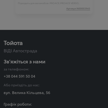
Підходить для автомобіля :
PROACE;
PROACE VERSO;
Артикул:N00003943
Тойота
ВІДІ Автострада
Зв’яжіться з нами
за телефоном:
+38 044 591 50 04
Або приїздіть до нас:
вул. Велика Кільцева, 56
Графік роботи: