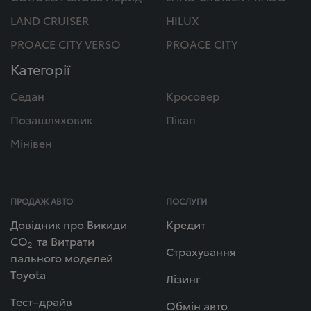
LAND CRUISER
HILUX
PROACE CITY VERSO
PROACE CITY
Категорії
Седан
Кросовер
Позашляховик
Пікап
Мінівен
ПРОДАЖ АВТО
ПОСЛУГИ
Довідник про Викиди
Кредит
СО
та Витрати
2
Страхування
пального моделей
Toyota
Лізинг
Тест–драйв
Обмін авто