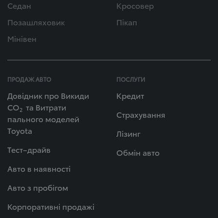
Седан
Кросовер
Позашляховик
Пікап
Мінівен
ПРОДАЖ АВТО
ПОСЛУГИ
Довідник про Викиди
Кредит
СО
та Витрати
2
Страхування
пального моделей
Toyota
Лізинг
Тест–драйв
Обмін авто
Авто в наявності
Авто з пробігом
Корпоративні продажі