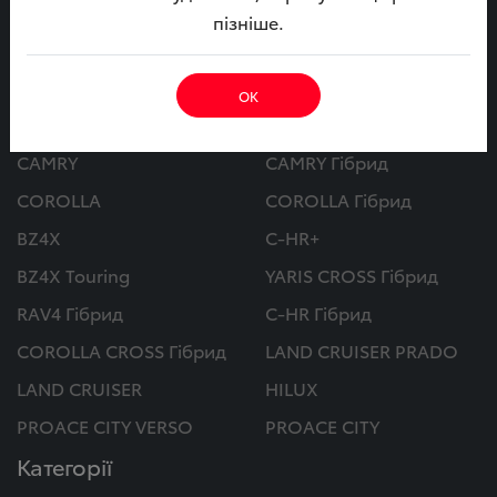
МИ В СОЦ. МЕРЕЖАХ
пізніше.
ОК
Автомобілі
CAMRY
CAMRY Гібрид
COROLLA
COROLLA Гібрид
BZ4X
C-HR+
BZ4X Touring
YARIS CROSS Гібрид
RAV4 Гібрид
C-HR Гібрид
COROLLA CROSS Гібрид
LAND CRUISER PRADO
LAND CRUISER
HILUX
PROACE CITY VERSO
PROACE CITY
Категорії