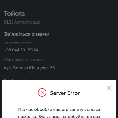
Тойота
ВІДІ Автострада
Зв’яжіться з нами
за телефоном:
+38 044 591 50 04
Або приїздіть до нас:
вул. Велика Кільцева, 56
Графік роботи:
×
Пн - Сб:
Server Error
08:00 - 20:00
Нд:
09:00 - 18:00
Під час обробки вашого запиту сталася
помилка. Будь ласка, спробуйте ще раз