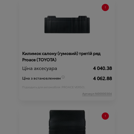
Килимок салону (гумовий) третій ряд
Proace (TOYOTA)
Ціна аксесуара
4 040.38
4 062.88
Ціна з встановленням
Підходить для автомобіля :
PROACE VERSO;
Артикул:N00000304