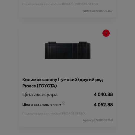
Підходить для автомобіля :
PROACE;
PROACE VERSO;
Артикул:N00000267
Килимок салону (гумовий) другий ряд
Proace (TOYOTA)
Ціна аксесуара
4 040.38
4 062.88
Ціна з встановленням
Підходить для автомобіля :
PROACE VERSO;
Артикул:N00000268