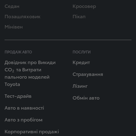
Седан
Кросовер
Позашляховик
Пікап
Мінівен
ПРОДАЖ АВТО
ПОСЛУГИ
Довідник про Викиди
Кредит
СО
та Витрати
2
Страхування
пального моделей
Toyota
Лізинг
Тест–драйв
Обмін авто
Авто в наявності
Авто з пробігом
Корпоративні продажі