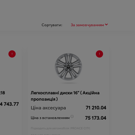
Сортувати:
R18
Легкосплавні диски 16” ( Акційна
пропозиція )
4 743.77
Ціна аксесуара
71 210.04
75 173.04
Ціна з встановленням
Підходить для автомобіля :
PROACE CITY;