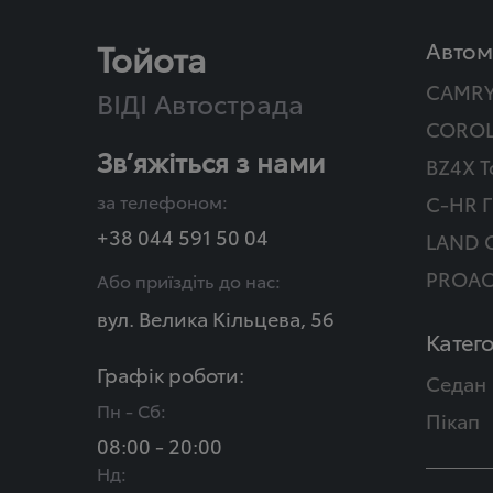
Тойота
Автом
CAMR
ВІДІ Автострада
COROL
Зв’яжіться з нами
BZ4X T
за телефоном:
C-HR Г
+38 044 591 50 04
LAND 
PROAC
Або приїздіть до нас:
вул. Велика Кільцева, 56
Катего
Графік роботи:
Седан
Пн - Сб:
Пікап
08:00 - 20:00
Нд: