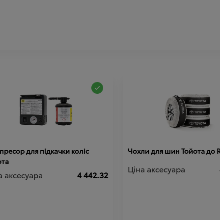
ресор для підкачки коліс
Чохли для шин Тойота до 
ота
Ціна аксесуара
а аксесуара
4 442.32