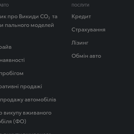
АВТО
ПОСЛУГИ
ик про Викиди СО
та
Кредит
2
и пального моделей
Страхування
Лізинг
райв
Обмін авто
 наявності
 пробігом
ативні продажі
продажу автомобілів
р викупу вживаного
біля (ФО)
р викупу вживаного