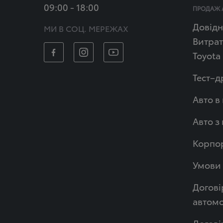
09:00 - 18:00
ПРОДАЖ 
Довідн
МИ В СОЦ. МЕРЕЖАХ
Витрат
Toyota
Тест–д
Авто в
Авто з
Корпор
Умови 
Догові
автомо
Догові