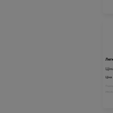
Легк
Цін
Ціна
Підход
PROAC