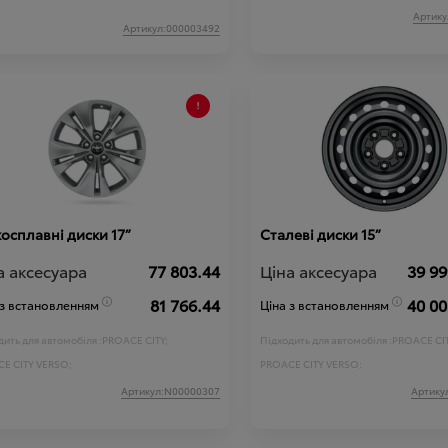
Артику
Артикул:000003492
осплавні диски 17”
Сталеві диски 15”
а аксесуара
77 803.44
Ціна аксесуара
39 99
81 766.44
40 00
 з встановленням
Ціна з встановленням
ить для автомобіля :
PROACE CITY;
Підходить для автомобіля :
PROACE CIT
E CITY VERSO;
PROACE CITY VERSO;
Артикул:N00000307
Артику