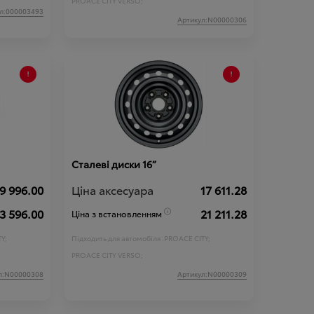
PROACE CITY VERSO;
л:000003493
Артикул:N00000306
Сталеві диски 16”
9 996.00
Ціна аксесуара
17 611.28
3 596.00
21 211.28
Ціна з встановленням
Y;
Підходить для автомобіля :
PROACE CITY;
PROACE CITY VERSO;
л:N00000308
Артикул:N00000309