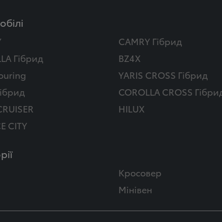
обілі
Y
CAMRY Гібрид
LA Гібрид
BZ4X
ouring
YARIS CROSS Гібрид
ібрид
COROLLA CROSS Гібри
CRUISER
HILUX
E CITY
рії
Кросовер
Мінівен