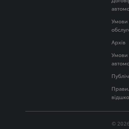
автом
Умови 
обслуг
Архів
Умови 
автомо
Публі
Правил
відшк
© 2026