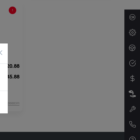
×
я
4 820.88
5 045.88
Y;
ул:N00000311