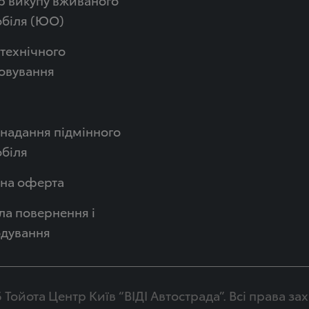
обіля (ЮО)
технічного
овування
надання підмінного
біля
чна оферта
а повернення і
одування
 Тойота Центр Київ “ВІДІ Автострада”. Всі права з