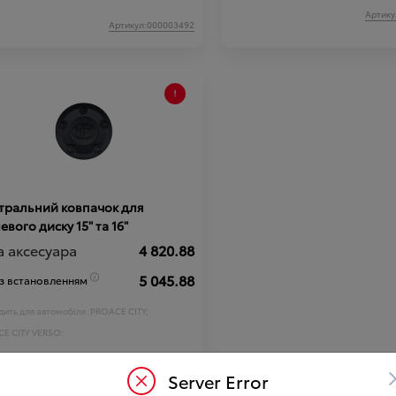
Артику
Артикул:000003492
тральний ковпачок для
евого диску 15" та 16"
а аксесуара
4 820.88
5 045.88
 з встановленням
ить для автомобіля :
PROACE CITY;
E CITY VERSO;
Артикул:N00000311
Server Error