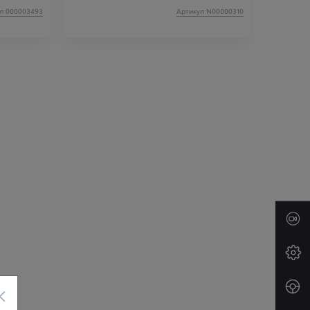
л:000003493
Артикул:N00000310
×