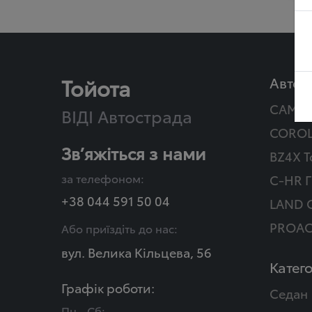
Тойота
Автом
CAMR
ВІДІ Автострада
COROL
Зв’яжіться з нами
BZ4X T
за телефоном:
C-HR Г
+38 044 591 50 04
LAND 
PROAC
Або приїздіть до нас:
вул. Велика Кільцева, 56
Катего
Графік роботи:
Седан
Пн - Сб: