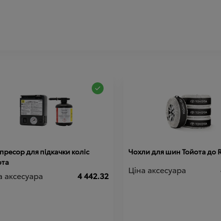
ресор для підкачки коліс
Чохли для шин Тойота до 
ота
Ціна аксесуара
а аксесуара
4 442.32