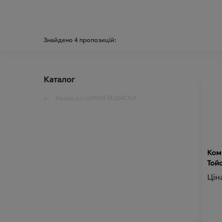
Знайдено
4
пропозицій:
Каталог
Назад до
ШИНИ ТА ДИСКИ
Комп
Той
Цін