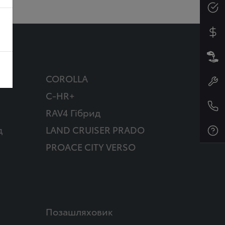
COROLLA
C-HR+
RAV4 Гібрид
д
LAND CRUISER PRADO
PROACE CITY VERSO
Позашляховик