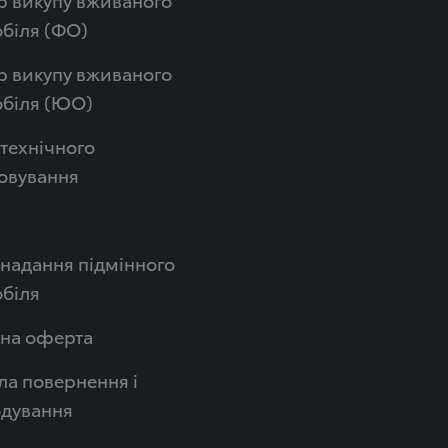
біля (ФО)
р викупу вживаного
обіля (ЮО)
технічного
овування
надання підмінного
біля
чна оферта
а повернення і
одування