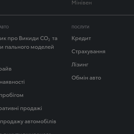
Мінівен
АВТО
ПОСЛУГИ
ик про Викиди СО
та
Кредит
2
и пального моделей
Страхування
Лізинг
райв
Обмін авто
 наявності
 пробігом
ативні продажі
продажу автомобілів
р викупу вживаного