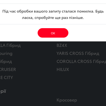
Під час обробки вашого запиту сталася помилка. Будь
ласка, спробуйте ще раз пізніше.
обілі
ОК
Y
CAMRY Гібрид
LA Гібрид
BZ4X
ouring
YARIS CROSS Гібрид
ібрид
COROLLA CROSS Гібри
CRUISER
HILUX
E CITY
рії
Кросовер