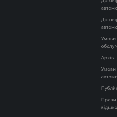
автомо
Догові
автом
Умови 
обслуг
Архів
Умови 
автомо
Публі
Правил
відшк