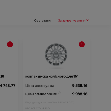
Сортувати:
R18
ковпак диска колісного для 16"
4 743.77
Ціна аксесуара
9 538.16
9 988.16
Ціна з встановленням
Підходить для автомобіля :
PROACE CITY;
PROACE CITY VERSO;