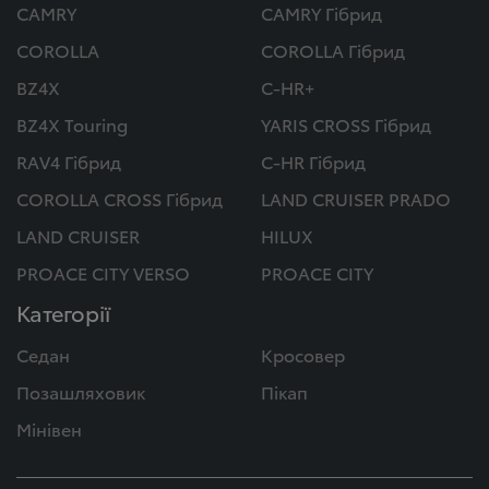
CAMRY
CAMRY Гібрид
COROLLA
COROLLA Гібрид
BZ4X
C-HR+
BZ4X Touring
YARIS CROSS Гібрид
RAV4 Гібрид
C-HR Гібрид
COROLLA CROSS Гібрид
LAND CRUISER PRADO
LAND CRUISER
HILUX
PROACE CITY VERSO
PROACE CITY
Категорії
Седан
Кросовер
Позашляховик
Пікап
Мінівен