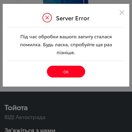
×
Server Error
Іммобілайзер Skybrake з датчиком
Під час обробки вашого запиту сталася
переміщення
помилка. Будь ласка, спробуйте ще раз
Ціна аксесуара
14 382.31
пізніше.
24 298.29
Ціна з встановленням
Артикул:000003496
ОК
Тойота
ВІДІ Автострада
Зв’яжіться з нами