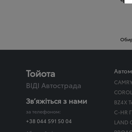
Чом
Обира
Тойота
Автом
CAMR
ВІДІ Автострада
COROL
Зв’яжіться з нами
BZ4X T
за телефоном:
C-HR Г
+38 044 591 50 04
LAND 
PROAC