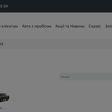
50 04
 клієнтам
Авто з пробігом
Акції та Новини
Сервіс
Зап
UX
 - ...