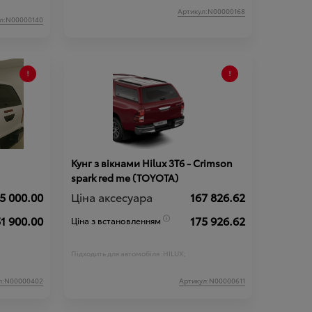
Артикул:N00000168
л:N00000140
Кунг з вікнами Hilux 3T6 - Crimson
spark red me (TOYOTA)
5 000.00
Ціна аксесуара
167 826.62
1 900.00
175 926.62
Ціна з встановленням
Підходить для автомобіля :
HILUX;
л:N00000402
Артикул:N00000611