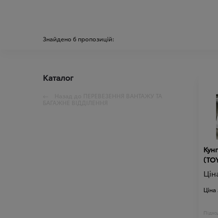
Знайдено
6
пропозицій:
Каталог
Назад до
ПЕРЕВЕЗЕННЯ ВАНТАЖУ ТА
БАГАЖНЕ ВІДДІЛЕННЯ
Кунг
(TO
Цін
Ціна
Підход