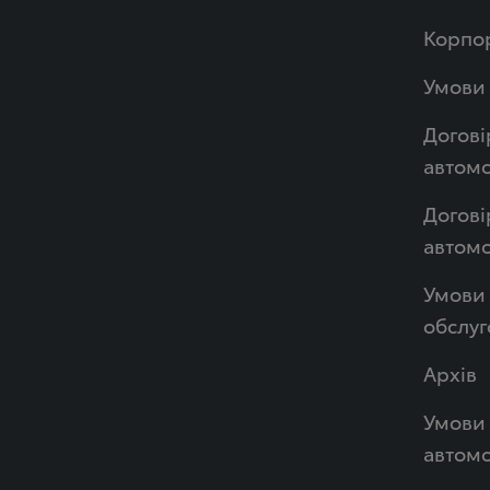
Корпор
Умови 
Догові
автомо
Догові
автом
Умови 
обслуг
Архів
Умови 
автомо