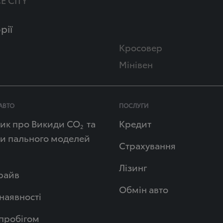
рії
Кросовер
Мінівен
АВТО
ПОСЛУГИ
ик про Викиди СО
та
Кредит
2
и пального моделей
Страхування
Лізинг
райв
Обмін авто
 наявності
 пробігом