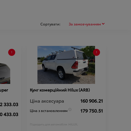
Сортувати:
uper
Кунг комерційний Hilux (ARB)
Ціна аксесуара
160 906.21
2 333.03
179 750.51
Ціна з встановленням
0 433.03
Підходить для автомобіля :
HILUX;