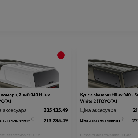
 комерційний 040 Hilux
Кунг з вікнами Hilux 040 - S
YOTA)
White 2 (TOYOTA)
а аксесуара
205 135.49
Ціна аксесуара
21
213 235.49
22
 з встановленням
Ціна з встановленням
ить для автомобіля :
HILUX;
Підходить для автомобіля :
HILUX;