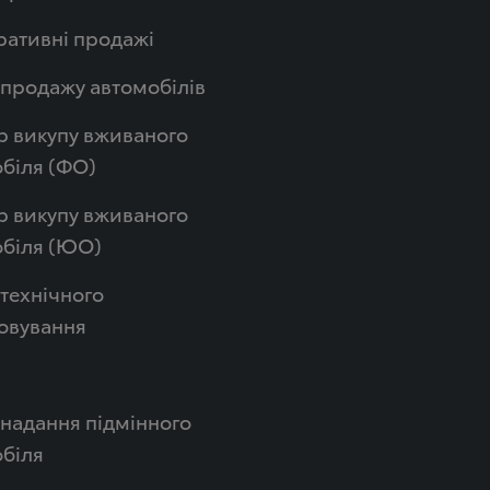
ативні продажі
продажу автомобілів
р викупу вживаного
біля (ФО)
р викупу вживаного
обіля (ЮО)
технічного
овування
надання підмінного
біля