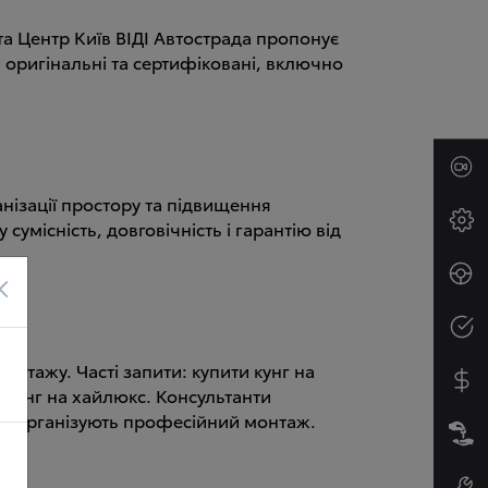
ота Центр Київ ВІДІ Автострада пропонує
ги оригінальні та сертифіковані, включно
анізації простору та підвищення
сумісність, довговічність і гарантію від
×
онтажу. Часті запити: купити кунг на
ти кунг на хайлюкс. Консультанти
та організують професійний монтаж.