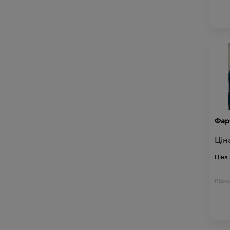
Фар
Цін
Ціна
Підход