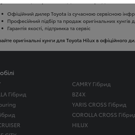
у Тойота Центр Київ ВІДІ Автострада?
Офіційний дилер Toyota із сучасною сервісною інф
Професійний підбір та продаж оригінальних кунгів дл
Гарантія якості, підтримка та сервіс
йте оригінальні кунги для Toyota Hilux в офіційного диле
обілі
Y
CAMRY Гібрид
LA Гібрид
BZ4X
ouring
YARIS CROSS Гібрид
ібрид
COROLLA CROSS Гібри
CRUISER
HILUX
E CITY