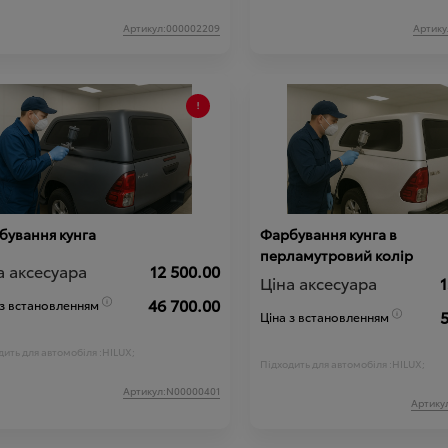
Артикул:000002209
Артику
бування кунга
Фарбування кунга в
перламутровий колір
а аксесуара
12 500.00
Ціна аксесуара
1
46 700.00
 з встановленням
5
Ціна з встановленням
ить для автомобіля :
HILUX;
Підходить для автомобіля :
HILUX;
Артикул:N00000401
Артику