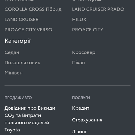
COROLLA CROSS Гібрид
LAND CRUISER PRADO
LAND CRUISER
HILUX
PROACE CITY VERSO
PROACE CITY
Категорії
Седан
Кросовер
Позашляховик
Пікап
Мінівен
ПРОДАЖ АВТО
ПОСЛУГИ
Довідник про Викиди
Кредит
СО
та Витрати
2
Страхування
пального моделей
Toyota
Лізинг