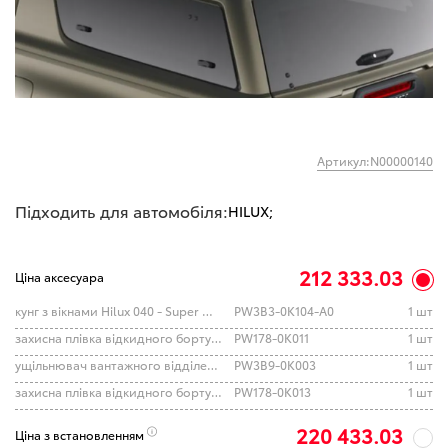
Артикул:N00000140
Підходить для автомобіля:
HILUX;
212 333.03
Ціна аксесуара
кунг з вікнами Hilux 040 - Super White 2 (TOYOTA)
PW3B3-0K104-A0
1 шт
захисна плівка відкидного борту кузова (TOYOTA)
PW178-0K011
1 шт
ущільнювач вантажного відділення Hilux (TOYOTA)
PW3B9-0K003
1 шт
захисна плівка відкидного борту кузова (TOYOTA)
PW178-0K013
1 шт
220 433.03
Ціна з встановленням