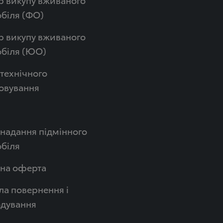
біля (ФО)
р викупу вживаного
обіля (ЮО)
технічного
овування
надання підмінного
біля
чна оферта
а повернення і
одування