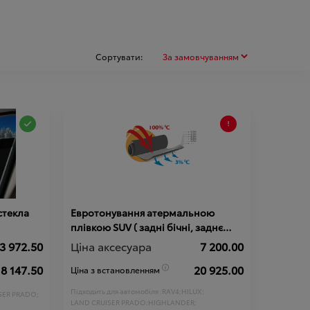
Сортувати:
стекла
Евротонування атермальною
плівкою SUV ( задні бічні, заднє
вітрове скло )
3 972.50
Ціна аксесуара
7 200.00
18 147.50
20 925.00
Ціна з встановленням
Підходить для автомобіля :
RAV4;
HILUX;
SER PRADO;
LAND CRUISER PRADO;
HIGHLANDER;