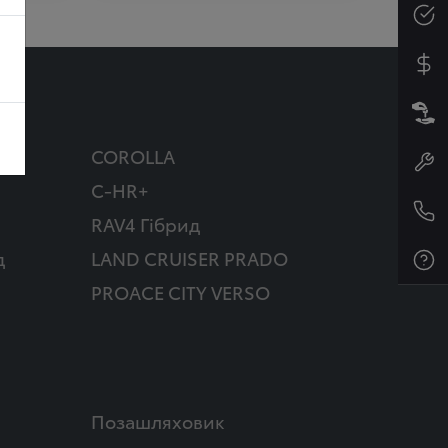
COROLLA
C-HR+
RAV4 Гібрид
д
LAND CRUISER PRADO
PROACE CITY VERSO
Позашляховик