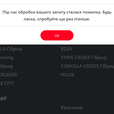
Під час обробки вашого запиту сталася помилка. Будь
ласка, спробуйте ще раз пізніше.
обілі
ОК
Y
CAMRY Гібрид
LA Гібрид
BZ4X
ouring
YARIS CROSS Гібрид
ібрид
COROLLA CROSS Гібри
CRUISER
HILUX
E CITY
рії
Кросовер