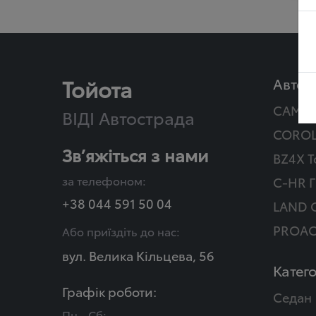
Тойота
Автом
CAMR
ВІДІ Автострада
COROL
Зв’яжіться з нами
BZ4X T
за телефоном:
C-HR Г
+38 044 591 50 04
LAND 
PROAC
Або приїздіть до нас:
вул. Велика Кільцева, 56
Катего
Графік роботи:
Седан
Пн - Сб: