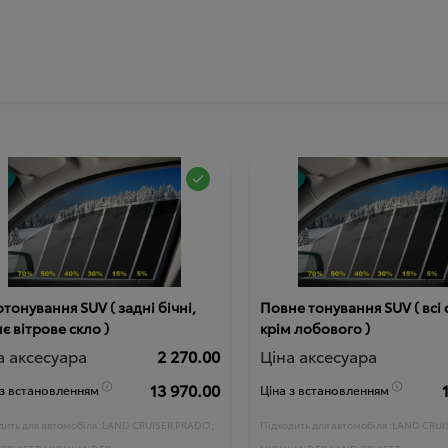
тонування SUV ( задні бічні,
Повне тонування SUV ( всі 
є вітрове скло )
крім лобового )
а аксесуара
2 270.00
Ціна аксесуара
13 970.00
 з встановленням
Ціна з встановленням
ить для автомобіля :
LAND CRUISER PRADO;
Підходить для автомобіля :
LAND CRUI