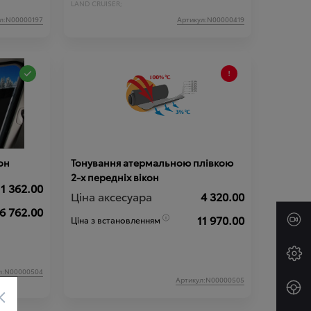
LAND CRUISER;
л:N00000197
Артикул:N00000419
он
Тонування атермальною плівкою
2-х передніх вікон
1 362.00
Ціна аксесуара
4 320.00
6 762.00
11 970.00
Ціна з встановленням
л:N00000504
Артикул:N00000505
×