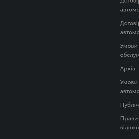
автомо
Догові
автом
Умови 
обслуг
Архів
Умови 
автомо
Публі
Правил
відшк