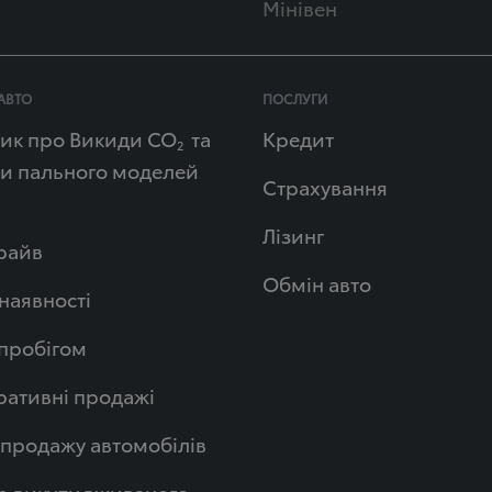
Мінівен
АВТО
ПОСЛУГИ
ик про Викиди СО
та
Кредит
2
и пального моделей
Страхування
Лізинг
райв
Обмін авто
 наявності
 пробігом
ативні продажі
продажу автомобілів
р викупу вживаного