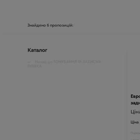
Знайдено
6
пропозицій:
Каталог
Назад до
ТОНУВАННЯ ТА ЗАХИСНА
ПЛІВКА
Евро
задн
Цін
Ціна
Підход