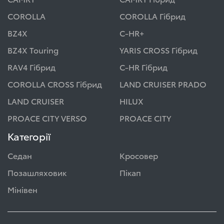
COROLLA
COROLLA Гібрид
BZ4X
C-HR+
BZ4X Touring
YARIS CROSS Гібрид
RAV4 Гібрид
C-HR Гібрид
COROLLA CROSS Гібрид
LAND CRUISER PRADO
LAND CRUISER
HILUX
PROACE CITY VERSO
PROACE CITY
Категорії
Седан
Кросовер
Позашляховик
Пікап
Мінівен