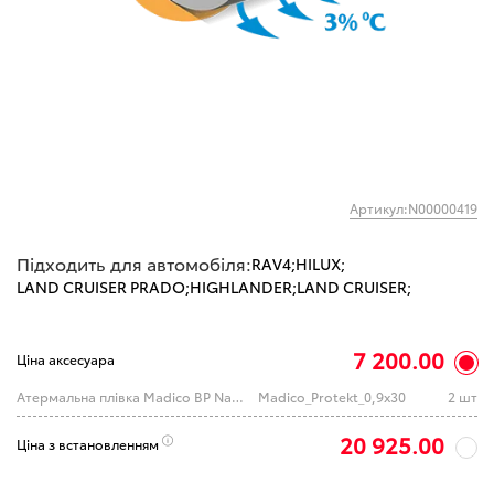
Артикул:N00000419
Підходить для автомобіля:
RAV4;
HILUX;
LAND CRUISER PRADO;
HIGHLANDER;
LAND CRUISER;
7 200.00
Ціна аксесуара
Атермальна плівка Madico BP Nano-Ceramic 75% (0,9 x 30 м.) IR PS
Madico_Protekt_0,9x30
2 шт
20 925.00
Ціна з встановленням