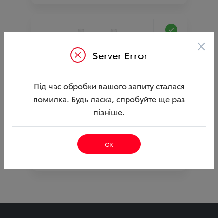
×
Server Error
Під час обробки вашого запиту сталася
помилка. Будь ласка, спробуйте ще раз
Комплект клапанів тиску шин (TOYOTA)
пізніше.
Ціна аксесуара
11 391.70
12 516.70
Ціна з встановленням
ОК
Підходить для автомобіля :
HIGHLANDER;
Артикул:N00000226