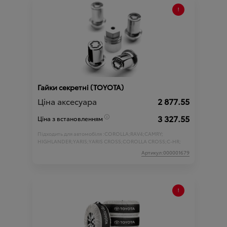
Гайки секретні (ТOYOTA)
Ціна аксесуара
2 877.55
3 327.55
Ціна з встановленням
Підходить для автомобіля :
COROLLA;
RAV4;
CAMRY;
HIGHLANDER;
YARIS;
YARIS CROSS;
COROLLA CROSS;
C-HR;
Артикул:000001679