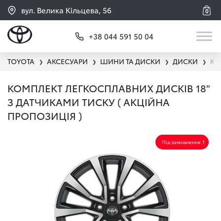
вул. Велика Кільцева, 56
0
+38 044 591 50 04
TOYOTA
АКСЕСУАРИ
ШИНИ ТА ДИСКИ
ДИСКИ
КО
❯
❯
❯
❯
КОМПЛЕКТ ЛЕГКОСПЛАВНИХ ДИСКІВ 18"
З ДАТЧИКАМИ ТИСКУ ( АКЦІЙНА
ПРОПОЗИЦІЯ )
Під замовлення