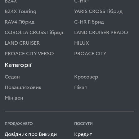
BZ4X
C-HR+
BZ4X Touring
YARIS CROSS Гібрид
RAV4 Гібрид
C-HR Гібрид
COROLLA CROSS Гібрид
LAND CRUISER PRADO
LAND CRUISER
HILUX
PROACE CITY VERSO
PROACE CITY
Категорії
Седан
Кросовер
Позашляховик
Пікап
Мінівен
ПРОДАЖ АВТО
ПОСЛУГИ
Довідник про Викиди
Кредит