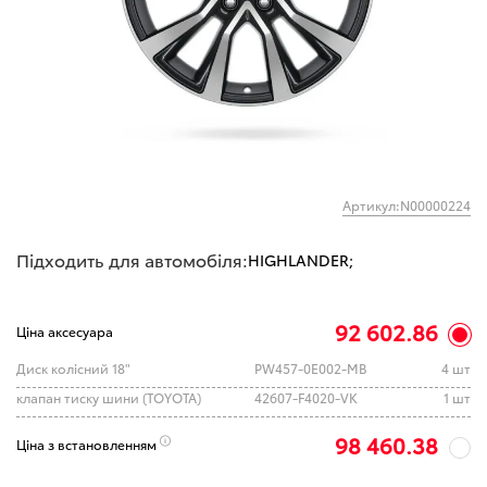
Артикул:N00000224
Підходить для автомобіля:
HIGHLANDER;
92 602.86
Ціна аксесуара
Диск колісний 18"
PW457-0E002-MB
4 шт
клапан тиску шини (TOYOTA)
42607-F4020-VK
1 шт
98 460.38
Ціна з встановленням