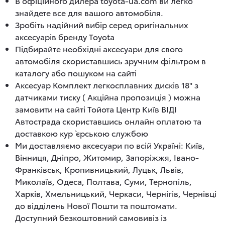
В офіційного дилера toyota-ua.com ви легко
знайдете все для вашого автомобіля.
Зробіть надійний вибір серед оригінальних
аксесуарів бренду Toyota
Підбирайте необхідні аксесуари для свого
автомобіля скориставшись зручним фільтром в
каталогу або пошуком на сайті
Аксесуар Комплект легкосплавних дисків 18" з
датчиками тиску ( Акційна пропозиція ) можна
замовити на сайті Тойота Центр Київ ВІДІ
Автострада скориставшись онлайн оплатою та
доставкою кур`єрською службою
Ми доставляємо аксесуари по всій Україні: Київ,
Вінниця, Дніпро, Житомир, Запоріжжя, Івано-
Франківськ, Кропивницький, Луцьк, Львів,
Миколаїв, Одеса, Полтава, Суми, Тернопіль,
Харків, Хмельницький, Черкаси, Чернігів, Чернівці
до відділень Нової Пошти та поштомати.
Доступний безкоштовний самовивіз із