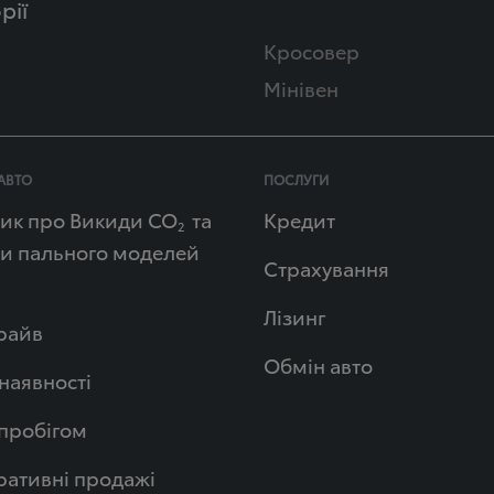
рії
Кросовер
Мінівен
АВТО
ПОСЛУГИ
ик про Викиди СО
та
Кредит
2
и пального моделей
Страхування
Лізинг
райв
Обмін авто
 наявності
 пробігом
ативні продажі