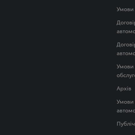
Умови 
Догові
автомо
Догові
автом
Умови 
обслуг
Архів
Умови 
автомо
Публі