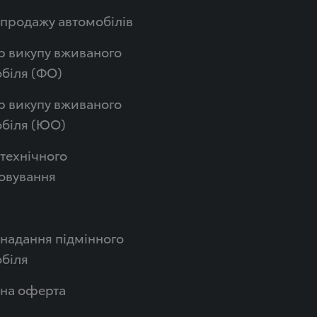
продажу автомобілів
р викупу вживаного
біля (ФО)
р викупу вживаного
обіля (ЮО)
технічного
овування
надання підмінного
біля
чна оферта