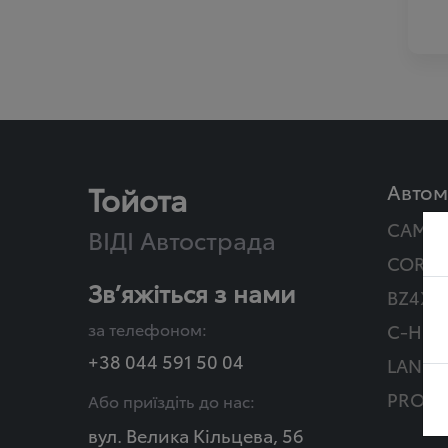
Тойота
Автом
CAMR
ВІДІ Автострада
COROL
Зв’яжіться з нами
BZ4X T
за телефоном:
C-HR Г
+38 044 591 50 04
LAND 
PROAC
Або приїздіть до нас:
вул. Велика Кільцева, 56