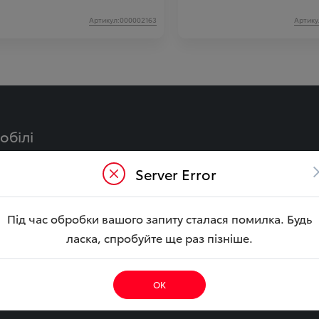
Артикул:000002163
Артику
обілі
Y
CAMRY Гібрид
Server Error
LA Гібрид
BZ4X
ouring
YARIS CROSS Гібрид
Під час обробки вашого запиту сталася помилка. Будь
ібрид
COROLLA CROSS Гібри
ласка, спробуйте ще раз пізніше.
CRUISER
HILUX
E CITY
ОК