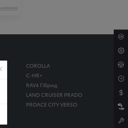
л:000002250
COROLLA
×
C-HR+
RAV4 Гібрид
д
LAND CRUISER PRADO
PROACE CITY VERSO