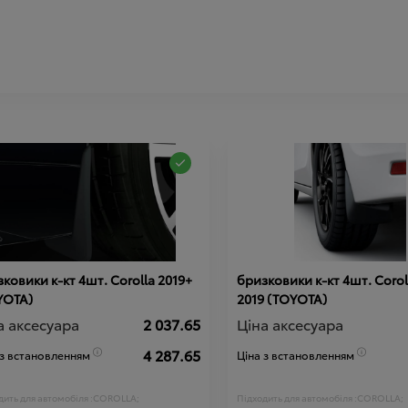
ковики к-кт 4шт. Corolla 2019+
бризковики к-кт 4шт. Corol
YOTA)
2019 (TOYOTA)
а аксесуара
2 037.65
Ціна аксесуара
4 287.65
 з встановленням
Ціна з встановленням
ить для автомобіля :
COROLLA;
Підходить для автомобіля :
COROLLA;