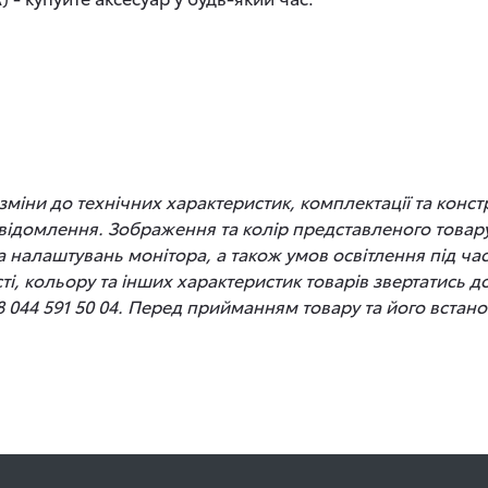
іни до технічних характеристик, комплектації та конст
відомлення. Зображення та колір представленого товару
 та налаштувань монітора, а також умов освітлення під 
сті, кольору та інших характеристик товарів звертатись 
8 044 591 50 04. Перед прийманням товару та його вста