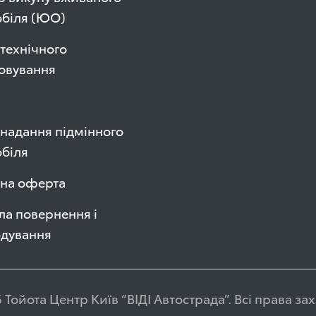
обіля (ЮО)
технічного
овування
надання підмінного
біля
чна оферта
а повернення і
одування
 Тойота Центр Київ “ВІДІ Автострада”. Всі права з