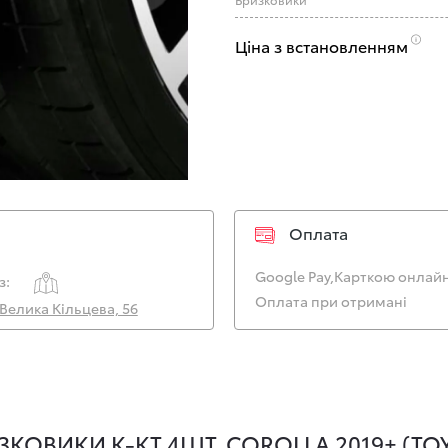
Ціна з встановленням
Оплата
Google Pay,
Карткою онлайн
з:
Оплата при отримані
. Велика Кільцева, 56
КОВИКИ К-КТ 4ШТ. COROLLA 2019+ (TO