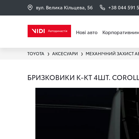
вул. Велика Кільцева, 56
+38 044 591 
Нові авто
Корпоративним
TOYOTA
АКСЕСУАРИ
МЕХАНІЧНИЙ ЗАХИСТ А
❯
❯
БРИЗКОВИКИ К-КТ 4ШТ. COROLLA