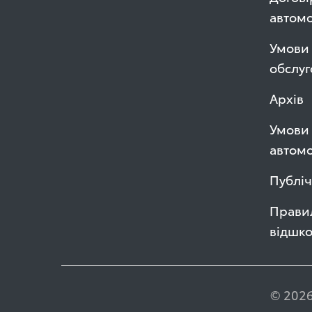
автом
Умови 
обслуг
Архів
Умови 
автомо
Публі
Правил
відшк
© 2026