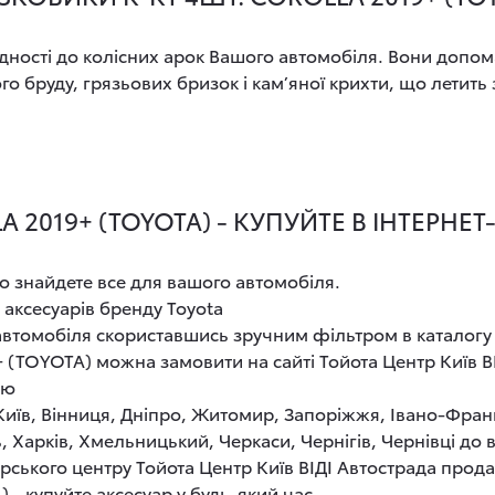
ності до колісних арок Вашого автомобіля. Вони допом
 бруду, грязьових бризок і кам’яної крихти, що летить з
 2019+ (TOYOTA) - КУПУЙТЕ В ІНТЕРНЕ
о знайдете все для вашого автомобіля.
 аксесуарів бренду Toyota
 автомобіля скориставшись зручним фільтром в каталогу
9+ (TOYOTA) можна замовити на сайті Тойота Центр Київ 
ою
 Київ, Вінниця, Дніпро, Житомир, Запоріжжя, Івано-Фран
, Харків, Хмельницький, Черкаси, Чернігів, Чернівці до
рського центру Тойота Центр Київ ВІДІ Автострада прод
 - купуйте аксесуар у будь-який час.