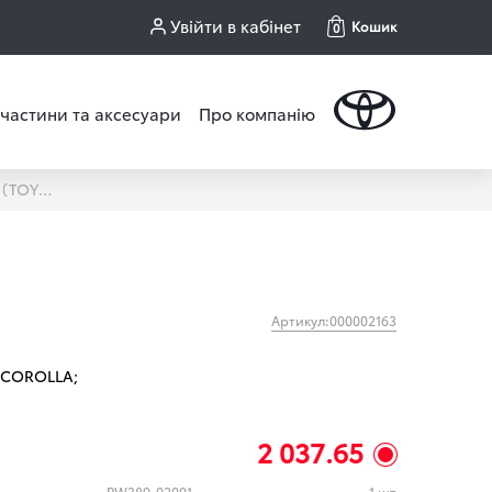
Увійти в кабінет
Кошик
0
частини та аксесуари
Про компанію
БРИЗКОВИКИ К-КТ 4ШТ. COROLLA 2019+ (TOYOTA)
Артикул:000002163
COROLLA;
2 037.65
PW389-02001
1 шт