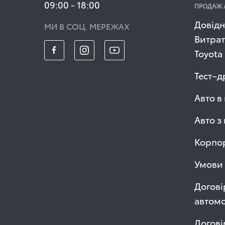
09:00 - 18:00
ПРОДАЖ 
Довідн
МИ В СОЦ. МЕРЕЖАХ
Витрат
Toyota
Тест–д
Авто в
Авто з
Корпор
Умови 
Догові
автомо
Догові