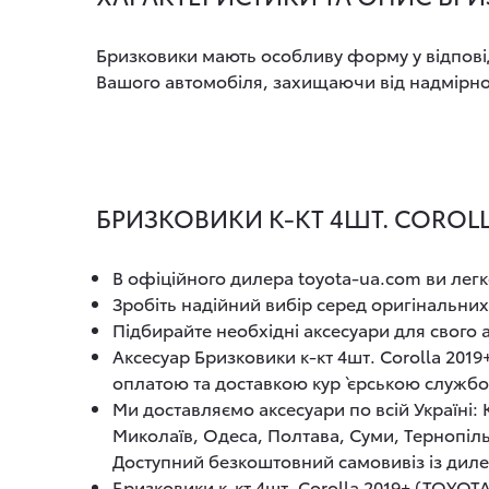
Бризковики мають особливу форму у відповід
Вашого автомобіля, захищаючи від надмірного
БРИЗКОВИКИ К-КТ 4ШТ. COROLLA
В офіційного дилера toyota-ua.com ви легк
Зробіть надійний вибір серед оригінальних
Підбирайте необхідні аксесуари для свого
Аксесуар Бризковики к-кт 4шт. Corolla 201
оплатою та доставкою кур`єрською служб
Ми доставляємо аксесуари по всій Україні:
Миколаїв, Одеса, Полтава, Суми, Тернопіль
Доступний безкоштовний самовивіз із диле
Бризковики к-кт 4шт. Corolla 2019+ (TOYOTA)