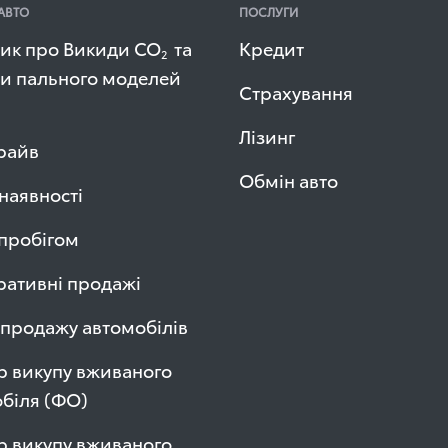
АВТО
ПОСЛУГИ
ик про Викиди СО
та
Кредит
2
и пального моделей
Страхування
Лізинг
райв
Обмін авто
 наявності
 пробігом
ативні продажі
продажу автомобілів
р викупу вживаного
біля (ФО)
р викупу вживаного