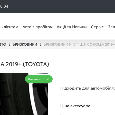
50 04
 клієнтам
Авто з пробігом
Акції та Новини
Сервіс
Зап
ВТО
БРИЗКОВИКИ
❯
❯
 2019+ (TOYOTA)
В наявності
Підходить для автомобіля:
Ціна аксесуара
Бризковики