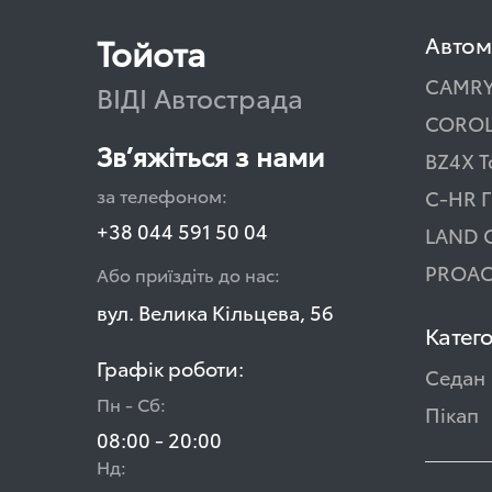
Тойота
Автом
CAMR
ВІДІ Автострада
COROL
Зв’яжіться з нами
BZ4X T
за телефоном:
C-HR Г
+38 044 591 50 04
LAND 
PROAC
Або приїздіть до нас:
вул. Велика Кільцева, 56
Катего
Графік роботи:
Седан
Пн - Сб:
Пікап
08:00 - 20:00
Нд: