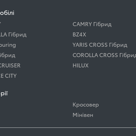
обілі
Y
CAMRY Гібрид
LA Гібрид
BZ4X
ouring
YARIS CROSS Гібрид
ібрид
COROLLA CROSS Гібри
CRUISER
HILUX
E CITY
рії
Кросовер
Мінівен