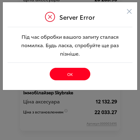
×
29 836.26
Ціна з встановленням
Server Error
Артикул:000003494
Під час обробки вашого запиту сталася
помилка. Будь ласка, спробуйте ще раз
пізніше.
ОК
Іммобілайзер Skybrake
Ціна аксесуара
12 132.29
22 033.27
Ціна з встановленням
Артикул:000003495