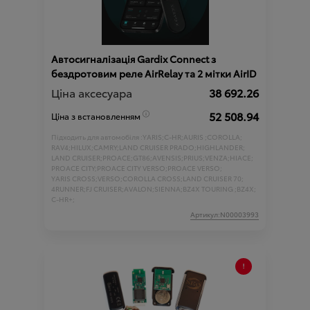
Автосигналізація Gardix Connect з
бездротовим реле AirRelay та 2 мітки AirID
Ціна аксесуара
38 692.26
52 508.94
Ціна з встановленням
Підходить для автомобіля :
YARIS;
C-HR;
AURIS ;
COROLLA;
RAV4;
HILUX;
CAMRY;
LAND CRUISER PRADO;
HIGHLANDER;
LAND CRUISER;
PROACE;
GT86;
AVENSIS;
PRIUS;
VENZA;
HIACE;
PROACE CITY;
PROACE CITY VERSO;
PROACE VERSO;
YARIS CROSS;
VERSO;
COROLLA CROSS;
LAND CRUISER 70;
4RUNNER;
FJ CRUISER;
AVALON;
SIENNA;
BZ4X TOURING ;
BZ4X;
C-HR+;
Артикул:N00003993