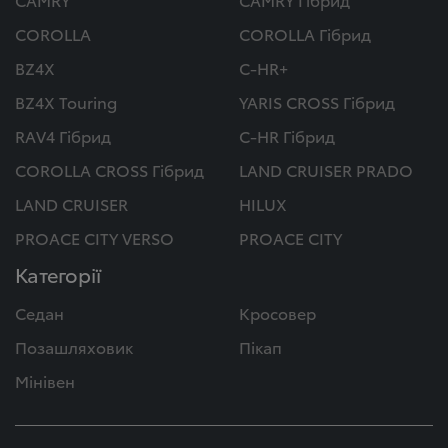
COROLLA
COROLLA Гібрид
BZ4X
C-HR+
BZ4X Touring
YARIS CROSS Гібрид
RAV4 Гібрид
C-HR Гібрид
COROLLA CROSS Гібрид
LAND CRUISER PRADO
LAND CRUISER
HILUX
PROACE CITY VERSO
PROACE CITY
Категорії
Седан
Кросовер
Позашляховик
Пікап
Мінівен