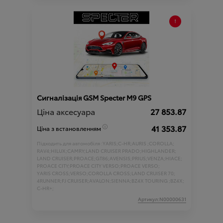
Сигналізація GSM Specter M9 GPS
Ціна аксесуара
27 853.87
41 353.87
Ціна з встановленням
Підходить для автомобіля :
YARIS;
C-HR;
AURIS ;
COROLLA;
RAV4;
HILUX;
CAMRY;
LAND CRUISER PRADO;
HIGHLANDER;
LAND CRUISER;
PROACE;
GT86;
AVENSIS;
PRIUS;
VENZA;
HIACE;
PROACE CITY;
PROACE CITY VERSO;
PROACE VERSO;
YARIS CROSS;
VERSO;
COROLLA CROSS;
LAND CRUISER 70;
4RUNNER;
FJ CRUISER;
AVALON;
SIENNA;
BZ4X TOURING ;
BZ4X;
C-HR+;
Артикул:N00000631