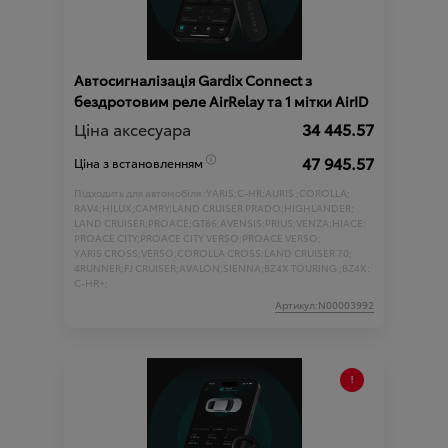
Автосигналізація Gardix Connect з
бездротовим реле AirRelay та 1 мітки AirID
Ціна аксесуара
34 445.57
47 945.57
Ціна з встановленням
Підходить для автомобіля :
YARIS;
C-HR;
AURIS ;
COROLLA;
RAV4;
HILUX;
CAMRY;
LAND CRUISER PRADO;
HIGHLANDER;
LAND CRUISER;
PROACE;
GT86;
AVENSIS;
PRIUS;
VENZA;
HIACE;
PROACE CITY;
PROACE CITY VERSO;
PROACE VERSO;
YARIS CROSS;
VERSO;
COROLLA CROSS;
LAND CRUISER 70;
4RUNNER;
FJ CRUISER;
AVALON;
SIENNA;
BZ4X TOURING ;
BZ4X;
C-HR+;
Артикул:N00003992