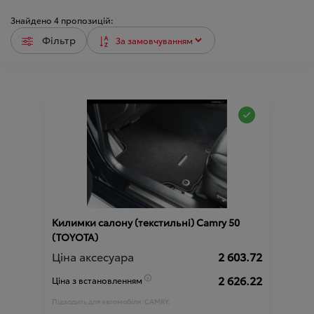
Знайдено
4
пропозицій:
Фільтр
Килимки салону (текстильні) Camry 50
(TOYOTA)
Ціна аксесуара
2 603.72
2 626.22
Ціна з встановленням
Підходить для автомобіля :
CAMRY;