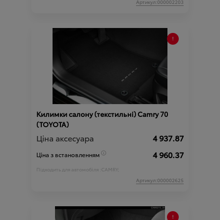
Артикул:000002203
Килимки салону (текстильні) Camry 70
(TOYOTA)
Ціна аксесуара
4 937.87
4 960.37
Ціна з встановленням
Підходить для автомобіля :
CAMRY;
Артикул:000002625