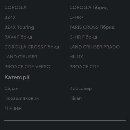
COROLLA
COROLLA Гібрид
BZ4X
C-HR+
BZ4X Touring
YARIS CROSS Гібрид
RAV4 Гібрид
C-HR Гібрид
COROLLA CROSS Гібрид
LAND CRUISER PRADO
LAND CRUISER
HILUX
PROACE CITY VERSO
PROACE CITY
Категорії
Седан
Кросовер
Позашляховик
Пікап
Мінівен