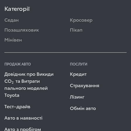
Категорії
Седан
Кросовер
Позашляховик
Пікап
Мінівен
ПРОДАЖ АВТО
ПОСЛУГИ
Довідник про Викиди
Кредит
СО
та Витрати
2
Страхування
пального моделей
Toyota
Лізинг
Тест–драйв
Обмін авто
Авто в наявності
Авто з пробігом