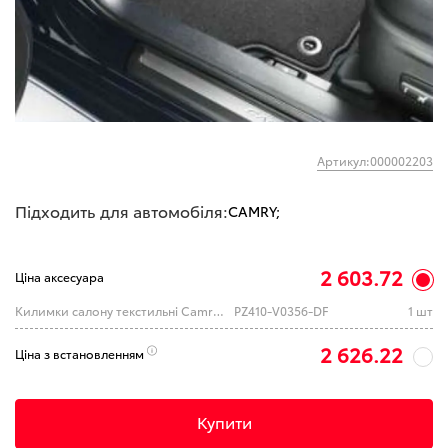
Артикул:000002203
Підходить для автомобіля:
CAMRY;
2 603.72
Ціна аксесуара
Килимки салону текстильні Camry 50 (TOYOTA)
PZ410-V0356-DF
1 шт
2 626.22
Ціна з встановленням
Купити