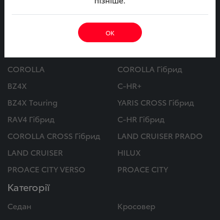
Автомобілі
ОК
CAMRY
CAMRY Гібрид
COROLLA
COROLLA Гібрид
BZ4X
C-HR+
BZ4X Touring
YARIS CROSS Гібрид
RAV4 Гібрид
C-HR Гібрид
COROLLA CROSS Гібрид
LAND CRUISER PRADO
LAND CRUISER
HILUX
PROACE CITY VERSO
PROACE CITY
Категорії
Седан
Кросовер