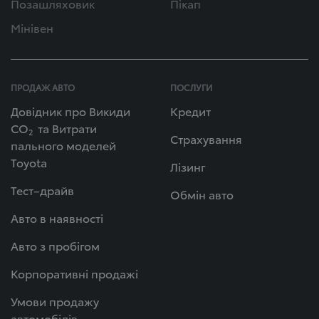
Позашляховик
Пікап
Мінівен
ПРОДАЖ АВТО
ПОСЛУГИ
Довідник про Викиди
Кредит
СО
та Витрати
2
Страхування
пального моделей
Toyota
Лізинг
Тест–драйв
Обмін авто
Авто в наявності
Авто з пробігом
Корпоративні продажі
Умови продажу
автомобілів