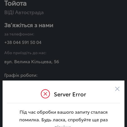
Тойота
ВІДІ Автострада
Зв’яжіться з нами
за телефоном:
+38 044 591 50 04
Або приїздіть до нас:
вул. Велика Кільцева, 56
Графік роботи:
Пн - Сб:
×
08:00 - 20:00
Server Error
Нд:
09:00 - 18:00
Під час обробки вашого запиту сталася
МИ В СОЦ. МЕРЕЖАХ
помилка. Будь ласка, спробуйте ще раз
пізніше.