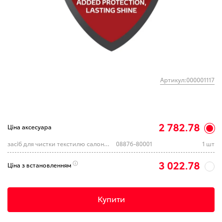
Артикул:000001117
2 782.78
Ціна аксесуара
засіб для чистки текстилю салону (TOYOTA)
08876-80001
1 шт
3 022.78
Ціна з встановленням
Купити