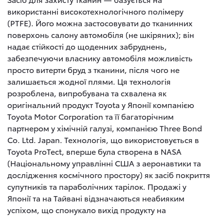
використанні високотехнологічного полімеру
(PTFE). Його можна застосовувати до тканинних
поверхонь салону автомобіля (не шкіряних); він
надає стійкості до щоденних забруднень,
забезпечуючи власнику автомобіля можливість
просто витерти бруд з тканини, після чого не
залишається жодної плями. Ця технологія
розроблена, випробувана та схвалена як
оригінальний продукт Toyota у Японії компанією
Toyota Motor Corporation та її багаторічним
партнером у хімічній галузі, компанією Three Bond
Co. Ltd. Japan. Технологія, що використовується в
Toyota ProTect, вперше була створена в NASA
(Національному управлінні США з аеронавтики та
дослідження космічного простору) як засіб покриття
супутників та параболічних тарілок. Продажі у
Японії та на Тайвані відзначаються неабияким
успіхом, що спонукало вихід продукту на