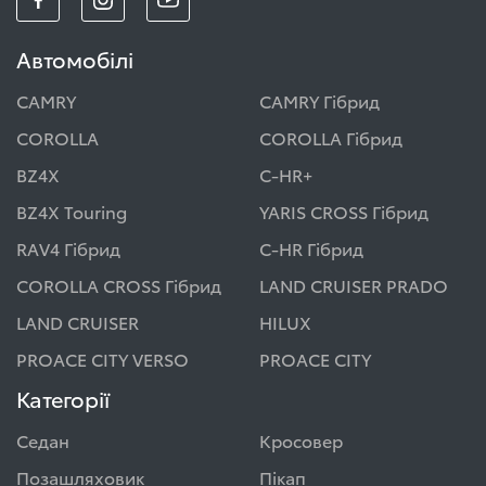
Автомобілі
CAMRY
CAMRY Гібрид
COROLLA
COROLLA Гібрид
BZ4X
C-HR+
BZ4X Touring
YARIS CROSS Гібрид
RAV4 Гібрид
C-HR Гібрид
COROLLA CROSS Гібрид
LAND CRUISER PRADO
LAND CRUISER
HILUX
PROACE CITY VERSO
PROACE CITY
Категорії
Седан
Кросовер
Позашляховик
Пікап