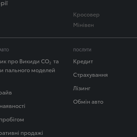
рії
Кросовер
Мінівен
АВТО
ПОСЛУГИ
ик про Викиди СО
та
Кредит
2
и пального моделей
Страхування
Лізинг
райв
Обмін авто
 наявності
 пробігом
ативні продажі