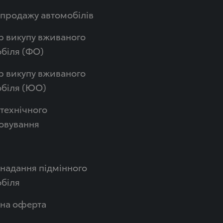
продажу автомобілів
р викупу вживаного
біля (ФО)
р викупу вживаного
обіля (ЮО)
технічного
овування
надання підмінного
біля
чна оферта