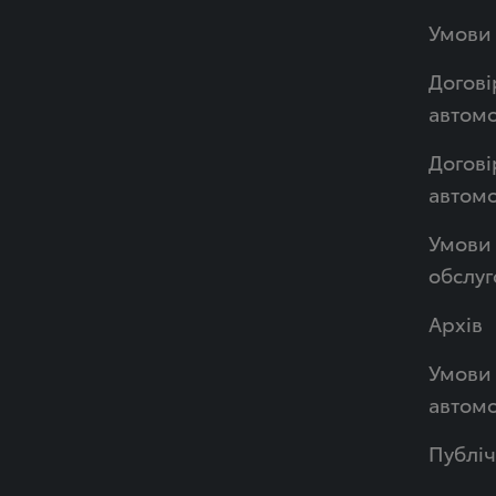
Умови 
Догові
автомо
Догові
автом
Умови 
обслуг
Архів
Умови 
автомо
Публі