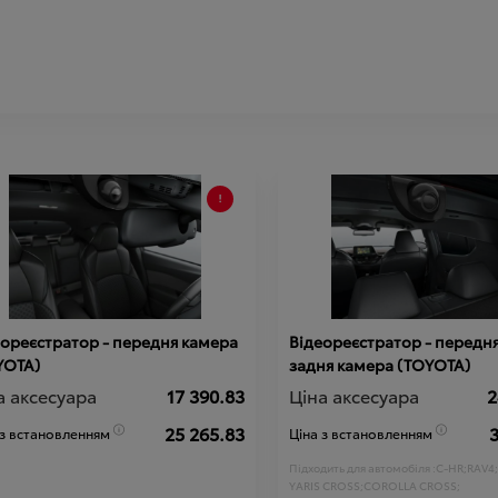
ореєстратор - передня камера
Відеореєстратор - передня та
YOTA)
задня камера (TOYOTA)
а аксесуара
17 390.83
Ціна аксесуара
2
25 265.83
3
 з встановленням
Ціна з встановленням
Підходить для автомобіля :
C-HR;
RAV4;
YARIS CROSS;
COROLLA CROSS;