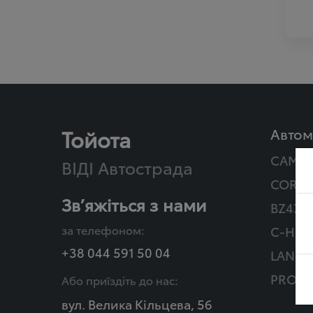
Тойота
Автом
CAMR
ВІДІ Автострада
COROL
Зв’яжіться з нами
BZ4X T
за телефоном:
C-HR Г
+38 044 591 50 04
LAND 
PROAC
Або приїздіть до нас:
вул. Велика Кільцева, 56