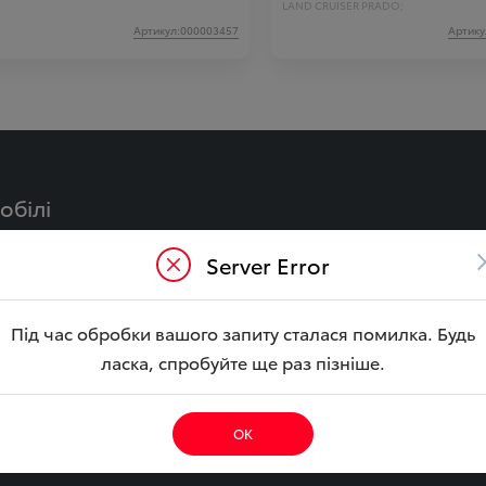
LAND CRUISER PRADO;
Артикул:000003457
Артику
обілі
Y
CAMRY Гібрид
Server Error
LA Гібрид
BZ4X
ouring
YARIS CROSS Гібрид
Під час обробки вашого запиту сталася помилка. Будь
ібрид
COROLLA CROSS Гібри
ласка, спробуйте ще раз пізніше.
CRUISER
HILUX
E CITY
ОК