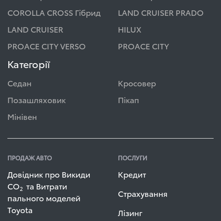
COROLLA CROSS Гібрид
LAND CRUISER PRADO
LAND CRUISER
HILUX
PROACE CITY VERSO
PROACE CITY
Категорії
Седан
Кросовер
Позашляховик
Пікап
Мінівен
ПРОДАЖ АВТО
ПОСЛУГИ
Довідник про Викиди
Кредит
СО
та Витрати
2
Страхування
пального моделей
Toyota
Лізинг