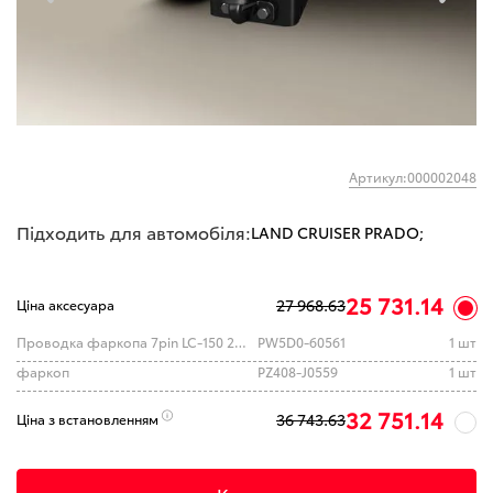
Артикул:000002048
Підходить для автомобіля:
LAND CRUISER PRADO;
25 731.14
27 968.63
Ціна аксесуара
Проводка фаркопа 7pin LC-150 2015+ (TOYOTA)
PW5D0-60561
1 шт
фаркоп
PZ408-J0559
1 шт
32 751.14
36 743.63
Ціна з встановленням