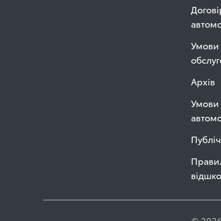
Догові
автом
Умови 
обслуг
Архів
Умови 
автомо
Публі
Правил
відшк
© 2026