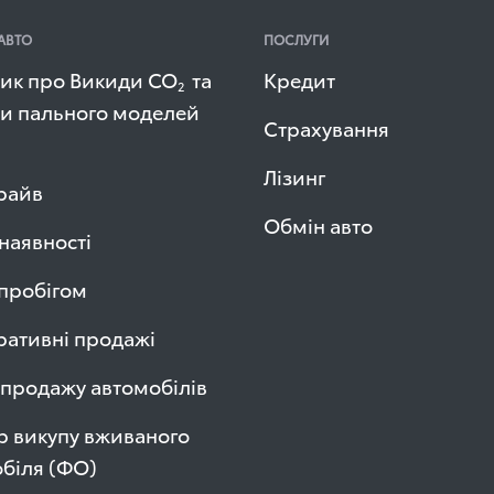
АВТО
ПОСЛУГИ
ик про Викиди СО
та
Кредит
2
и пального моделей
Страхування
Лізинг
райв
Обмін авто
 наявності
 пробігом
ативні продажі
продажу автомобілів
р викупу вживаного
біля (ФО)