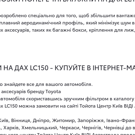
озроблено спеціально для того, щоб збільшити вантажо
 плавний аеродинамічний профіль, який мінімізує шум в
 аксесуарів, таких як багажні бокси, кріплення для лиж,
А ДАХ LC150 - КУПУЙТЕ В ІНТЕРНЕТ-М
о знайдете все для вашого автомобіля.
 аксесуарів бренду Toyota
 автомобіля скориставшись зручним фільтром в каталогу
х LC150 можна замовити на сайті Тойота Центр Київ ВІД
 Київ, Вінниця, Дніпро, Житомир, Запоріжжя, Івано-Фран
, Харків, Хмельницький, Черкаси, Чернігів, Чернівці до
рського центру Тойота Центр Київ ВІДІ Автострада прод