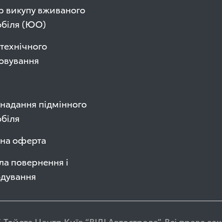
р викупу вживаного
обіля (ЮО)
технічного
овування
надання підмінного
біля
чна оферта
а повернення і
одування
 Тойота Центр Київ “ВІДІ Автострада”. Всі права з