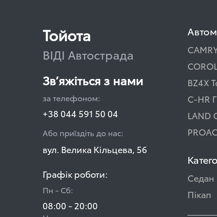
Тойота
Автом
CAMR
ВІДІ Автострада
COROL
Зв’яжіться з нами
BZ4X T
за телефоном:
C-HR Г
+38 044 591 50 04
LAND 
PROAC
Або приїздіть до нас:
вул. Велика Кільцева, 56
Катего
Графік роботи:
Седан
Пн - Сб:
Пікап
08:00 - 20:00