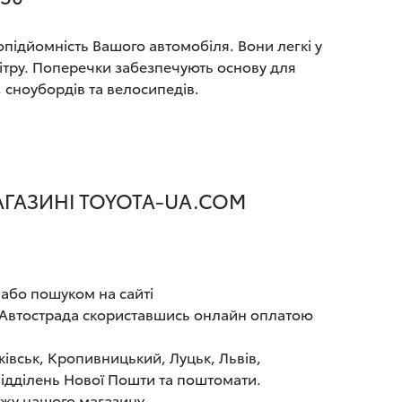
підйомність Вашого автомобіля. Вони легкі у
ітру. Поперечки забезпечують основу для
 сноубордів та велосипедів.
АГАЗИНІ TOYOTA-UA.COM
 або пошуком на сайті
І Автострада скориставшись онлайн оплатою
ківськ, Кропивницький, Луцьк, Львів,
 відділень Нової Пошти та поштомати.
ажу нашого магазину.