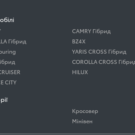
обілі
Y
CAMRY Гібрид
LA Гібрид
BZ4X
ouring
YARIS CROSS Гібрид
ібрид
COROLLA CROSS Гібри
CRUISER
HILUX
E CITY
рії
Кросовер
Мінівен