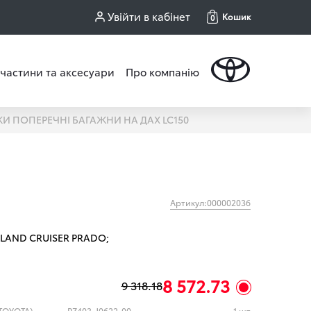
Увійти в кабінет
Кошик
0
частини та аксесуари
Про компанію
И ПОПЕРЕЧНІ БАГАЖНИ НА ДАХ LC150
Артикул:000002036
LAND CRUISER PRADO;
8 572.73
9 318.18
(TOYOTA)
PZ403-J0622-00
1 шт