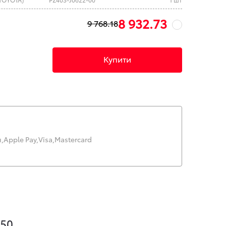
8 932.73
9 768.18
Купити
,
Apple Pay,
Visa,
Mastercard
50