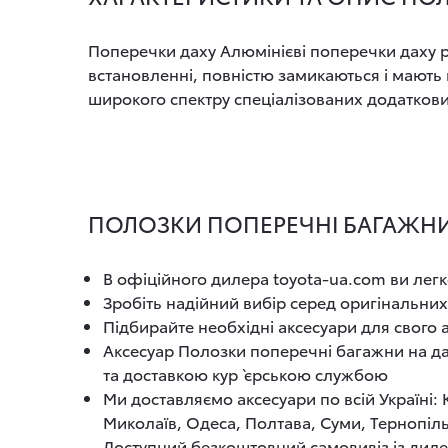
Поперечки даху Алюмінієві поперечки даху р
встановленні, повністю замикаються і мають
широкого спектру спеціалізованих додаткових
ПОЛОЗКИ ПОПЕРЕЧНІ БАГАЖНИ Н
В офіційного дилера toyota-ua.com ви легк
Зробіть надійний вибір серед оригінальних
Підбирайте необхідні аксесуари для свого
Аксесуар Полозки поперечні багажни на да
та доставкою кур`єрською службою
Ми доставляємо аксесуари по всій Україні:
Миколаїв, Одеса, Полтава, Суми, Тернопіль
Доступний безкоштовний самовивіз із диле