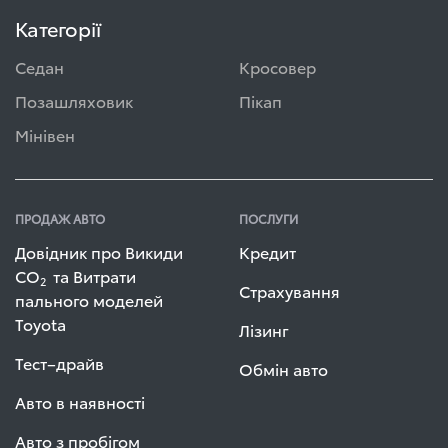
Категорії
Седан
Кросовер
Позашляховик
Пікап
Мінівен
ПРОДАЖ АВТО
ПОСЛУГИ
Довідник про Викиди
Кредит
СО
та Витрати
2
Страхування
пального моделей
Toyota
Лізинг
Тест–драйв
Обмін авто
Авто в наявності
Авто з пробігом