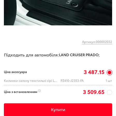
Артикул:000002032
Підходить для автомобіля:
LAND CRUISER PRADO;
3 487.15
Ціна аксесуара
Килимки салону текстильні сірі LC150
PZ410-J2353-FA
1 шт
3 509.65
Ціна з встановленням
Купити