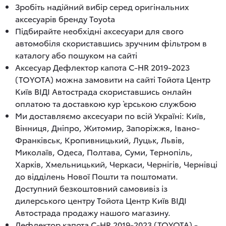
Зробіть надійний вибір серед оригінальних
аксесуарів бренду Toyota
Підбирайте необхідні аксесуари для свого
автомобіля скориставшись зручним фільтром в
каталогу або пошуком на сайті
Аксесуар Дефлектор капота C-HR 2019-2023
(TOYOTA) можна замовити на сайті Тойота Центр
Київ ВІДІ Автострада скориставшись онлайн
оплатою та доставкою кур`єрською службою
Ми доставляємо аксесуари по всій Україні: Київ,
Вінниця, Дніпро, Житомир, Запоріжжя, Івано-
Франківськ, Кропивницький, Луцьк, Львів,
Миколаїв, Одеса, Полтава, Суми, Тернопіль,
Харків, Хмельницький, Черкаси, Чернігів, Чернівці
до відділень Нової Пошти та поштомати.
Доступний безкоштовний самовивіз із
дилерського центру Тойота Центр Київ ВІДІ
Автострада продажу нашого магазину.
Дефлектор капота C-HR 2019-2023 (TOYOTA) -