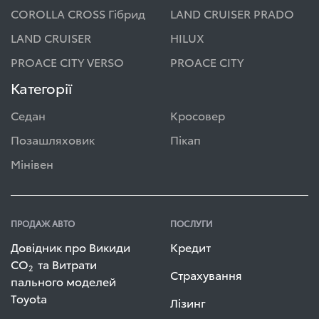
COROLLA CROSS Гібрид
LAND CRUISER PRADO
LAND CRUISER
HILUX
PROACE CITY VERSO
PROACE CITY
Категорії
Седан
Кросовер
Позашляховик
Пікап
Мінівен
ПРОДАЖ АВТО
ПОСЛУГИ
Довідник про Викиди
Кредит
СО
та Витрати
2
Страхування
пального моделей
Toyota
Лізинг