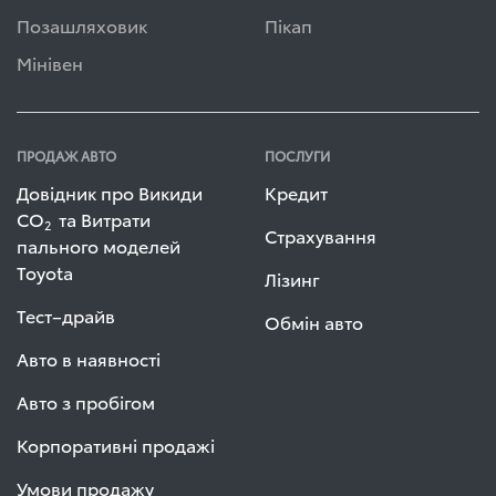
Позашляховик
Пікап
Мінівен
ПРОДАЖ АВТО
ПОСЛУГИ
Довідник про Викиди
Кредит
СО
та Витрати
2
Страхування
пального моделей
Toyota
Лізинг
Тест–драйв
Обмін авто
Авто в наявності
Авто з пробігом
Корпоративні продажі
Умови продажу