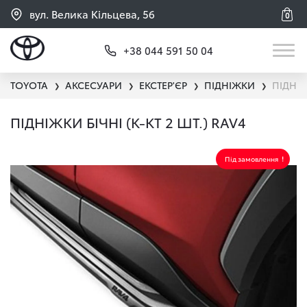
вул. Велика Кільцева, 56
0
+38 044 591 50 04
TOYOTA
АКСЕСУАРИ
ЕКСТЕР'ЄР
ПІДНІЖКИ
ПІДНІЖ
❯
❯
❯
❯
ПІДНІЖКИ БІЧНІ (К-КТ 2 ШТ.) RAV4
Під замовлення