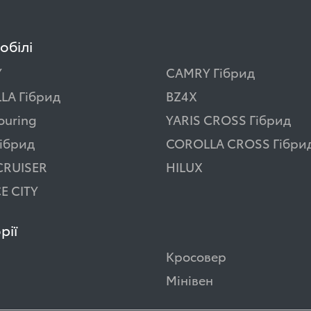
обілі
Y
CAMRY Гібрид
LA Гібрид
BZ4X
ouring
YARIS CROSS Гібрид
ібрид
COROLLA CROSS Гібри
CRUISER
HILUX
E CITY
рії
Кросовер
Мінівен