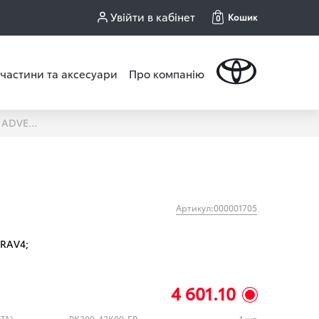
Увійти в кабінет
Кошик
0
частини та аксесуари
Про компанію
БРИЗКОВИКИ ПЕРЕДНІ ТА ЗАДНІ (ОКРІМ ADVENTURE) RAV4
Артикул:000001705
RAV4;
4 601.10
TA)
PK389-42K00-EP
1 шт