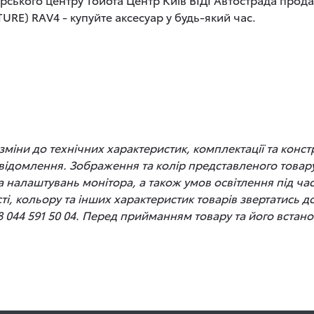
URE) RAV4 - купуйте аксесуар у будь-який час.
іни до технічних характеристик, комплектації та конст
відомлення. Зображення та колір представленого товару
 та налаштувань монітора, а також умов освітлення під 
сті, кольору та інших характеристик товарів звертатись 
8 044 591 50 04. Перед прийманням товару та його вста