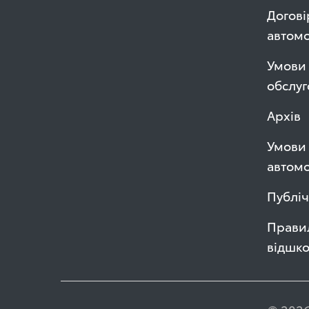
Догові
автом
Умови 
обслуг
Архів
Умови 
автомо
Публі
Правил
відшк