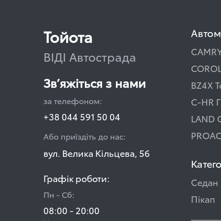
Тойота
Автом
CAMR
ВІДІ Автострада
COROL
Зв’яжіться з нами
BZ4X T
за телефоном:
C-HR Г
+38 044 591 50 04
LAND 
PROAC
Або приїздіть до нас:
вул. Велика Кільцева, 56
Катего
Графік роботи:
Седан
Пн - Сб:
Пікап
08:00 - 20:00