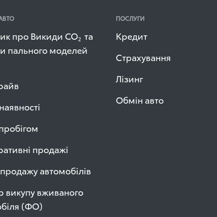
АВТО
ПОСЛУГИ
ик про Викиди СО
та
Кредит
2
и пального моделей
Страхування
Лізинг
райв
Обмін авто
 наявності
 пробігом
ативні продажі
продажу автомобілів
р викупу вживаного
біля (ФО)