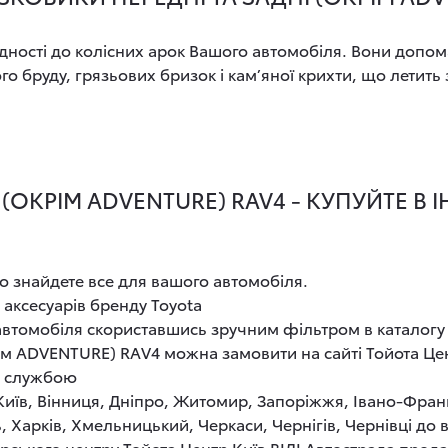
ності до колісних арок Вашого автомобіля. Вони допом
бруду, грязьових бризок і кам’яної крихти, що летить з
(ОКРІМ ADVENTURE) RAV4 - КУПУЙТЕ В 
о знайдете все для вашого автомобіля.
 аксесуарів бренду Toyota
 автомобіля скориставшись зручним фільтром в каталогу
рім ADVENTURE) RAV4 можна замовити на сайті Тойота Це
ю службою
 Київ, Вінниця, Дніпро, Житомир, Запоріжжя, Івано-Фран
, Харків, Хмельницький, Черкаси, Чернігів, Чернівці до
рського центру Тойота Центр Київ ВІДІ Автострада прод