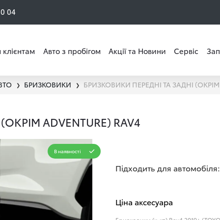
50 04
 клієнтам
Авто з пробігом
Акції та Новини
Сервіс
Зап
ВТО
БРИЗКОВИКИ
❯
❯
 (ОКРІМ ADVENTURE) RAV4
В наявності
Підходить для автомобіля:
Ціна аксесуара
Бризковики (к-кт) Rav4 2019+ (TOYO