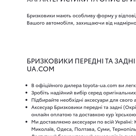
Бризковики мають особливу форму у відповід
Вашого автомобіля, захищаючи від надмірного 
БРИЗКОВИКИ ПЕРЕДНІ ТА ЗАДНІ 
UA.COM
В офіційного дилера toyota-ua.com ви легк
Зробіть надійний вибір серед оригінальних
Підбирайте необхідні аксесуари для свого
Аксесуар Бризковики передні та задні (Ок
онлайн оплатою та доставкою кур`єрсько
Ми доставляємо аксесуари по всій Україні:
Миколаїв, Одеса, Полтава, Суми, Тернопіль
Доступний безкоштовний самовивіз із диле