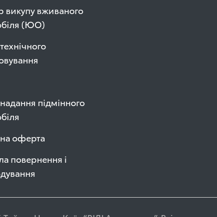
р викупу вживаного
обіля (ЮО)
технічного
овування
надання підмінного
біля
чна оферта
а повернення і
одування