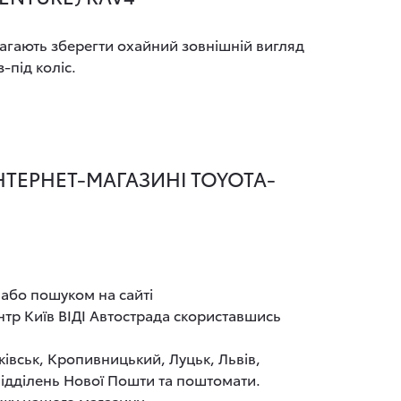
агають зберегти охайний зовнішній вигляд
-під коліс.
ІНТЕРНЕТ-МАГАЗИНІ TOYOTA-
 або пошуком на сайті
нтр Київ ВІДІ Автострада скориставшись
ківськ, Кропивницький, Луцьк, Львів,
 відділень Нової Пошти та поштомати.
ажу нашого магазину.