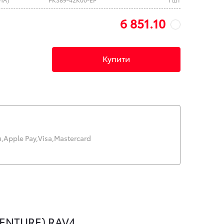
6 851.10
Купити
,
Apple Pay,
Visa,
Mastercard
ENTURE) RAV4