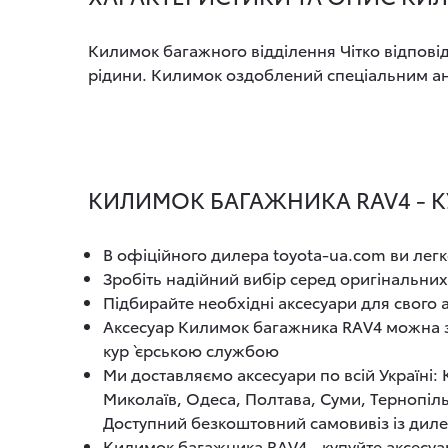
Килимок багажного відділення Чітко відповід
рідини. Килимок оздоблений спеціальним а
КИЛИМОК БАГАЖНИКА RAV4 - К
В офіційного дилера toyota-ua.com ви легк
Зробіть надійний вибір серед оригінальних
Підбирайте необхідні аксесуари для свого
Аксесуар Килимок багажника RAV4 можна за
кур`єрською службою
Ми доставляємо аксесуари по всій Україні:
Миколаїв, Одеса, Полтава, Суми, Тернопіль
Доступний безкоштовний самовивіз із диле
Килимок багажника RAV4 - купуйте аксесуар