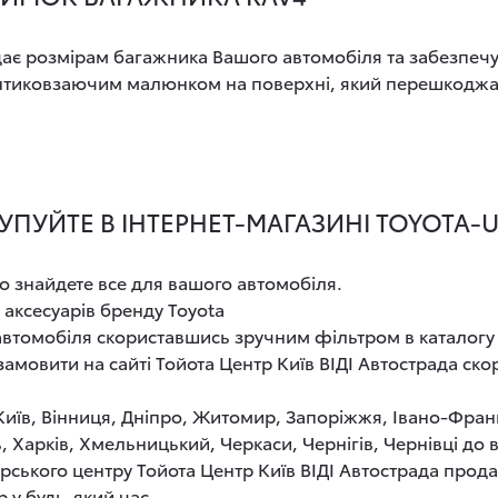
ає розмірам багажника Вашого автомобіля та забезпечує
нтиковзаючим малюнком на поверхні, який перешкоджа
УПУЙТЕ В ІНТЕРНЕТ-МАГАЗИНІ TOYOTA-
о знайдете все для вашого автомобіля.
 аксесуарів бренду Toyota
 автомобіля скориставшись зручним фільтром в каталогу
мовити на сайті Тойота Центр Київ ВІДІ Автострада ск
 Київ, Вінниця, Дніпро, Житомир, Запоріжжя, Івано-Фран
, Харків, Хмельницький, Черкаси, Чернігів, Чернівці до
рського центру Тойота Центр Київ ВІДІ Автострада прод
 у будь-який час.