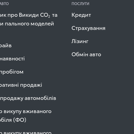
АВТО
ПОСЛУГИ
ик про Викиди СО
та
Кредит
2
и пального моделей
Страхування
Лізинг
райв
Обмін авто
 наявності
 пробігом
ативні продажі
продажу автомобілів
р викупу вживаного
біля (ФО)
р викупу вживаного