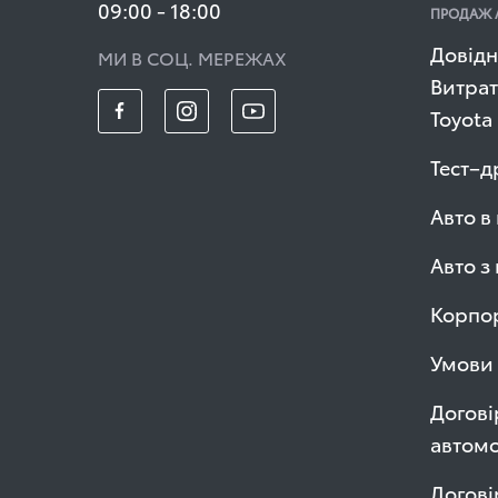
09:00 - 18:00
ПРОДАЖ 
Довідн
МИ В СОЦ. МЕРЕЖАХ
Витрат
Toyota
Тест–д
Авто в
Авто з
Корпор
Умови 
Догові
автомо
Догові