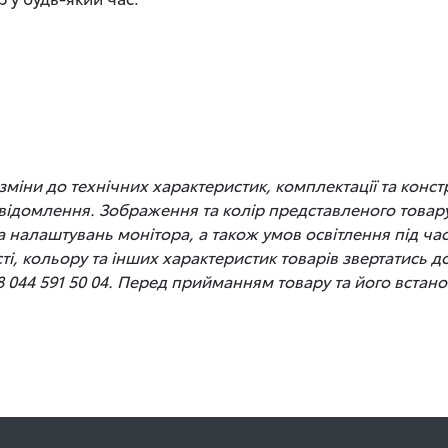
іни до технічних характеристик, комплектації та конст
відомлення. Зображення та колір представленого товару
 та налаштувань монітора, а також умов освітлення під 
сті, кольору та інших характеристик товарів звертатись 
8 044 591 50 04. Перед прийманням товару та його вста