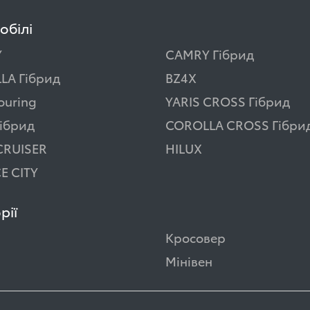
обілі
Y
CAMRY Гібрид
LA Гібрид
BZ4X
ouring
YARIS CROSS Гібрид
ібрид
COROLLA CROSS Гібри
CRUISER
HILUX
E CITY
рії
Кросовер
Мінівен