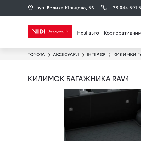
вул. Велика Кільцева, 56
+38 044 591 
Нові авто
Корпоративним
TOYOTA
АКСЕСУАРИ
ІНТЕР'ЄР
КИЛИМКИ Г
❯
❯
❯
КИЛИМОК БАГАЖНИКА RAV4