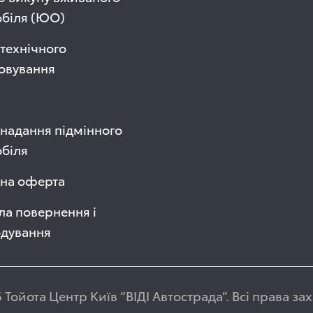
обіля (ЮО)
технічного
овування
надання підмінного
біля
чна оферта
а повернення і
одування
 Тойота Центр Київ “ВІДІ Автострада”. Всі права з