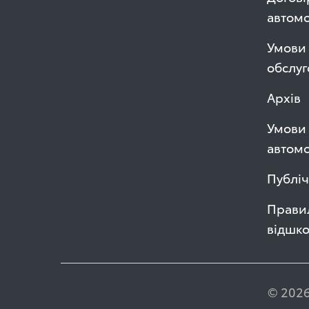
автом
Умови 
обслуг
Архів
Умови 
автомо
Публі
Правил
відшк
© 2026