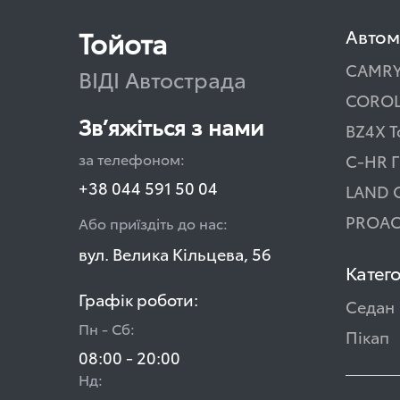
Тойота
Автом
CAMR
ВІДІ Автострада
COROL
Зв’яжіться з нами
BZ4X T
за телефоном:
C-HR Г
+38 044 591 50 04
LAND 
PROAC
Або приїздіть до нас:
вул. Велика Кільцева, 56
Катего
Графік роботи:
Седан
Пн - Сб:
Пікап
08:00 - 20:00
Нд: