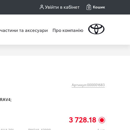
Увійти в кабінет
Кошик
0
частини та аксесуари
Про компанію
Артикул:000001683
RAV4;
3 728.18
килимок багажника 2,0/2,5 Hybrid RAV4 2019+ (TOYOTA)
PW241-42000
1 шт