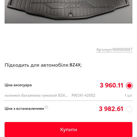
Артикул:N00004067
Підходить для автомобіля:
BZ4X;
3 960.11
Ціна аксесуара
килимок багажника гумовий BZ4X (TOYOTA)
PW241-42002
1 шт
3 982.61
Ціна з встановленням
Купити