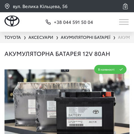
вул. Велика Кільцева, 56
0
+38 044 591 50 04
TOYOTA
АКСЕСУАРИ
АКУМУЛЯТОРНІ БАТАРЕЇ
АКУМУЛ
❯
❯
❯
АКУМУЛЯТОРНА БАТАРЕЯ 12V 80AH
В наявності