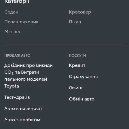
Категорії
Седан
Кросовер
Позашляховик
Пікап
Мінівен
ПРОДАЖ АВТО
ПОСЛУГИ
Довідник про Викиди
Кредит
СО
та Витрати
2
Страхування
пального моделей
Toyota
Лізинг
Тест–драйв
Обмін авто
Авто в наявності
Авто з пробігом