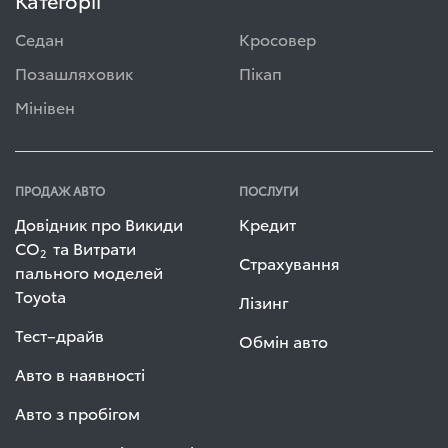
Категорії
Седан
Кросовер
Позашляховик
Пікап
Мінівен
ПРОДАЖ АВТО
ПОСЛУГИ
Довідник про Викиди
Кредит
СО
та Витрати
2
Страхування
пального моделей
Toyota
Лізинг
Тест–драйв
Обмін авто
Авто в наявності
Авто з пробігом