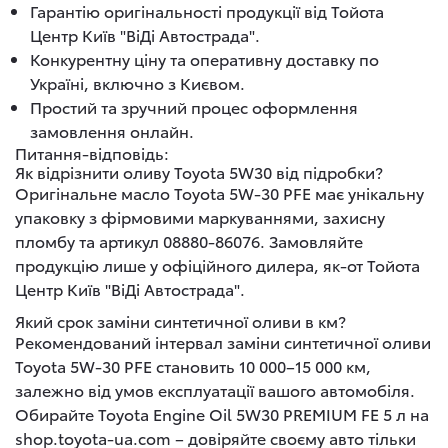
Гарантію оригінальності продукції від Тойота
Центр Київ "ВіДі Автострада".
Конкурентну ціну та оперативну доставку по
Україні, включно з Києвом.
Простий та зручний процес оформлення
замовлення онлайн.
Питання-відповідь:
Як відрізнити оливу Toyota 5W30 від підробки?
Оригінальне масло Toyota 5W-30 PFE має унікальну
упаковку з фірмовими маркуваннями, захисну
пломбу та артикул 08880-86076. Замовляйте
продукцію лише у офіційного дилера, як-от Тойота
Центр Київ "ВіДі Автострада".
Який срок заміни синтетичної оливи в км?
Рекомендований інтервал заміни синтетичної оливи
Toyota 5W-30 PFE становить 10 000–15 000 км,
залежно від умов експлуатації вашого автомобіля.
Обирайте Toyota Engine Oil 5W30 PREMIUM FE 5 л на
shop.toyota-ua.com – довіряйте своєму авто тільки