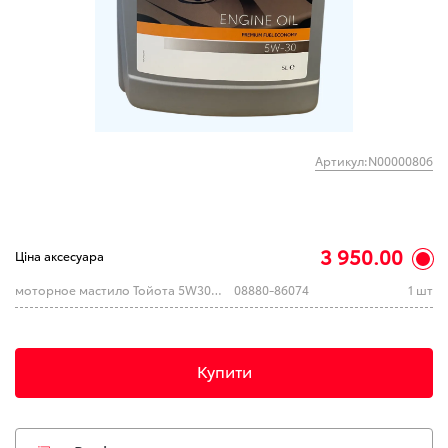
Артикул:N00000806
3 950.00
Ціна аксесуара
моторное мастило Тойота 5W30 PREMIUM FE (5л)
08880-86074
1 шт
Купити