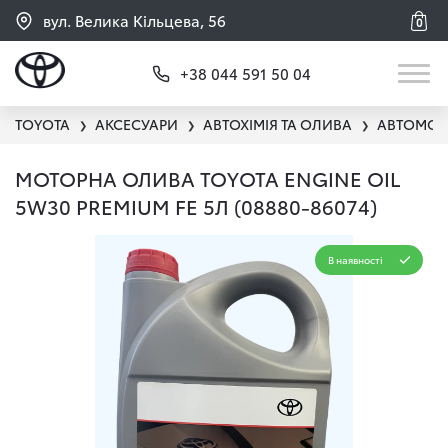
вул. Велика Кільцева, 56
0
+38 044 591 50 04
TOYOTA
АКСЕСУАРИ
АВТОХІМІЯ ТА ОЛИВА
АВТОМОБ
❯
❯
❯
МОТОРНА ОЛИВА TOYOTA ENGINE OIL
5W30 PREMIUM FE 5Л (08880-86074)
В наявності