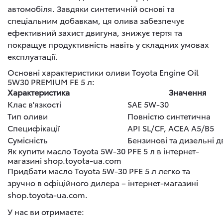
автомобіля. Завдяки синтетичній основі та
спеціальним добавкам, ця олива забезпечує
ефективний захист двигуна, знижує тертя та
покращує продуктивність навіть у складних умовах
експлуатації.
Основні характеристики оливи Toyota Engine Oil
5W30 PREMIUM FE 5 л:
Характеристика
Значення
Клас в'язкості
SAE 5W-30
Тип оливи
Повністю синтетична
Специфікації
API SL/CF, ACEA A5/B5
Сумісність
Бензинові та дизельні д
Як купити масло Toyota 5W-30 PFE 5 л в інтернет-
магазині shop.toyota-ua.com
Придбати масло Toyota 5W-30 PFE 5 л легко та
зручно в офіційного дилера – інтернет-магазині
shop.toyota-ua.com.
У нас ви отримаєте: