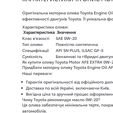
Оригінальна моторна олива Toyota Engine Oil
ефективності двигунів Toyota. Її унікальна ф
Характеристики оливи:
Характеристика
Значення
Клас в'язкості
SAE 0W-20
Тип оливи
Повністю синтетична
Специфікації
API SN PLUS, ILSAC GF-5
Сумісність
Бензинові та гібридні двигун
Як купити оливу Toyota Motor AFE EXTRA 0W-2
Придбати моторну оливу Toyota Engine Oil AF
Наші переваги:
Гарантія оригінальності від офіційного диле
Доставка по всій Україні, включаючи Київ.
Вигідна ціна та зручний процес оформлен
Чому Toyota рекомендує масло 0W-20?
Ця олива забезпечує мінімальне тертя, покр
автомобілів.