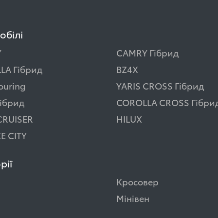
обілі
Y
CAMRY Гібрид
LA Гібрид
BZ4X
ouring
YARIS CROSS Гібрид
ібрид
COROLLA CROSS Гібри
CRUISER
HILUX
E CITY
рії
Кросовер
Мінівен