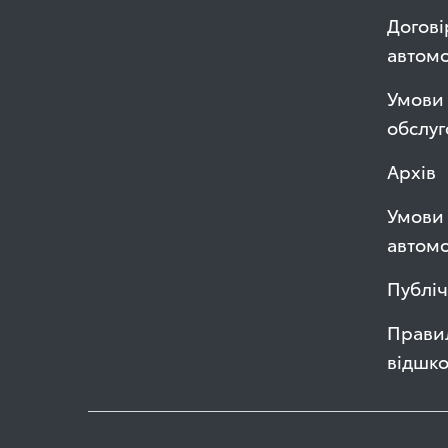
Догові
автом
Умови 
обслуг
Архів
Умови 
автомо
Публі
Правил
відшк