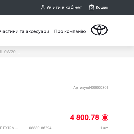
Увійти в кабінет
Кошик
0
частини та аксесуари
Про компанію
МОТОРНА ОЛИВА TOYOTA ENGINE OIL 0W20 AFE EXTRA 5Л (08880-86294)
Артикул:N00000801
4 800.78
моторное мастило Тойота 0W20 AFE EXTRA (5л)
08880-86294
1 шт