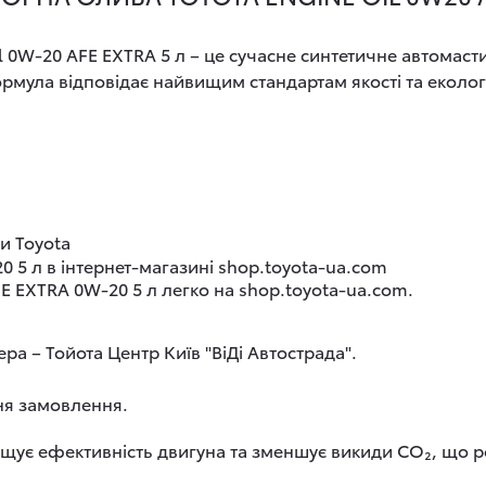
 0W-20 AFE EXTRA 5 л – це сучасне синтетичне автомаст
ормула відповідає найвищим стандартам якості та еколог
и Toyota
0 5 л в інтернет-магазині shop.toyota-ua.com
E EXTRA 0W-20 5 л легко на shop.toyota-ua.com.
ра – Тойота Центр Київ "ВіДі Автострада".
ня замовлення.
ащує ефективність двигуна та зменшує викиди CO₂, що р