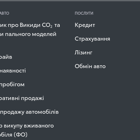
АВТО
ПОСЛУГИ
ик про Викиди СО
та
Кредит
2
и пального моделей
Страхування
Лізинг
райв
Обмін авто
 наявності
 пробігом
ативні продажі
продажу автомобілів
р викупу вживаного
біля (ФО)