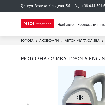
вул. Велика Кільцева, 56
+38 044 591 
Нові авто
Корпоративним
TOYOTA
АКСЕСУАРИ
АВТОХІМІЯ ТА ОЛИВА
❯
❯
❯
МОТОРНА ОЛИВА TOYOTA ENGINE 