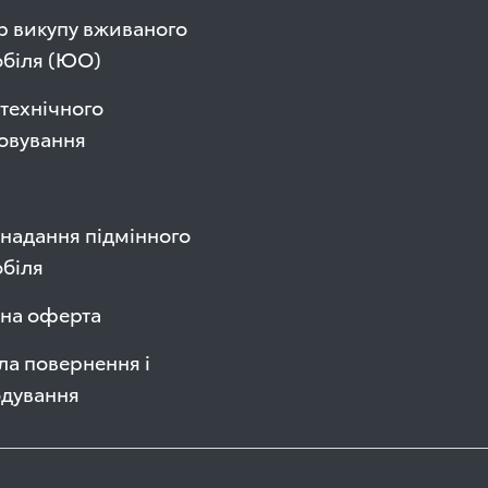
р викупу вживаного
обіля (ЮО)
технічного
овування
надання підмінного
біля
чна оферта
а повернення і
одування