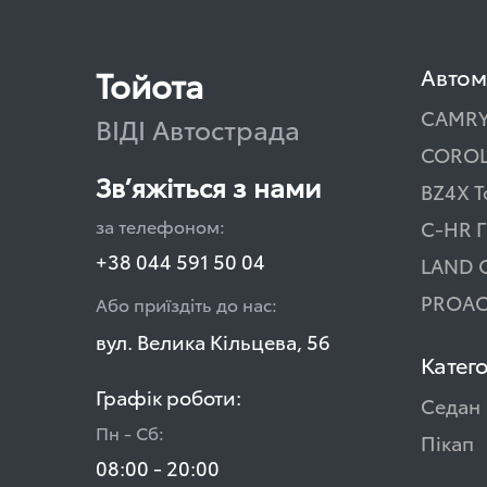
Тойота
Автом
CAMR
ВІДІ Автострада
COROL
Зв’яжіться з нами
BZ4X T
за телефоном:
C-HR Г
+38 044 591 50 04
LAND 
PROAC
Або приїздіть до нас:
вул. Велика Кільцева, 56
Катего
Графік роботи:
Седан
Пн - Сб:
Пікап
08:00 - 20:00