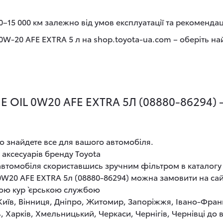
–15 000 км залежно від умов експлуатації та рекоменда
 0W-20 AFE EXTRA 5 л на shop.toyota-ua.com – оберіть н
OIL 0W20 AFE EXTRA 5Л (08880-86294) 
о знайдете все для вашого автомобіля.
 аксесуарів бренду Toyota
 автомобіля скориставшись зручним фільтром в каталогу
0W20 AFE EXTRA 5л (08880-86294) можна замовити на сайт
кою кур`єрською службою
 Київ, Вінниця, Дніпро, Житомир, Запоріжжя, Івано-Фран
, Харків, Хмельницький, Черкаси, Чернігів, Чернівці до