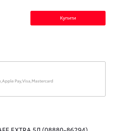
Купити
,
Apple Pay,
Visa,
Mastercard
E EXTRA 5Л (08880-86294)