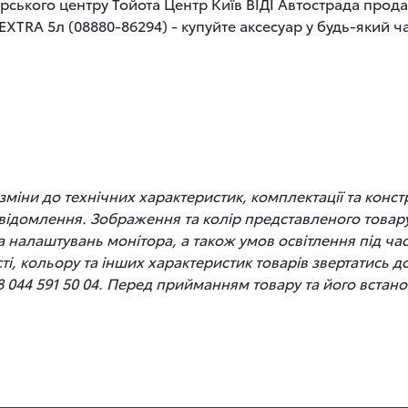
рського центру Тойота Центр Київ ВІДІ Автострада прод
XTRA 5л (08880-86294) - купуйте аксесуар у будь-який ча
іни до технічних характеристик, комплектації та конст
відомлення. Зображення та колір представленого товару
 та налаштувань монітора, а також умов освітлення під 
сті, кольору та інших характеристик товарів звертатись 
8 044 591 50 04. Перед прийманням товару та його вста