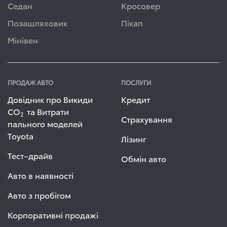
Седан
Кросовер
Позашляховик
Пікап
Мінівен
ПРОДАЖ АВТО
ПОСЛУГИ
Довідник про Викиди
Кредит
СО
та Витрати
2
Страхування
пального моделей
Toyota
Лізинг
Тест–драйв
Обмін авто
Авто в наявності
Авто з пробігом
Корпоративні продажі