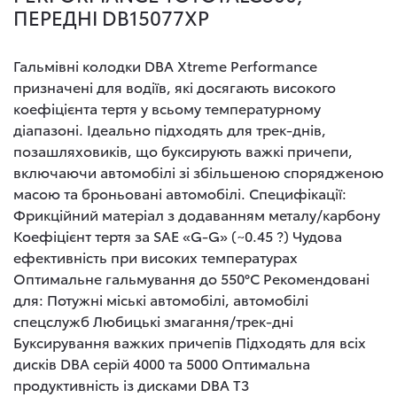
ПЕРЕДНI DB15077XP
Гальмівні колодки DBA Xtreme Performance
призначені для водіїв, які досягають високого
коефіцієнта тертя у всьому температурному
діапазоні. Ідеально підходять для трек-днів,
позашляховиків, що буксирують важкі причепи,
включаючи автомобілі зі збільшеною спорядженою
масою та броньовані автомобілі. Специфікації:
Фрикційний матеріал з додаванням металу/карбону
Коефіцієнт тертя за SAE «G-G» (~0.45 ?) Чудова
ефективність при високих температурах
Оптимальне гальмування до 550°C Рекомендовані
для: Потужні міські автомобілі, автомобілі
спецслужб Любицькі змагання/трек-дні
Буксирування важких причепів Підходять для всіх
дисків DBA серій 4000 та 5000 Оптимальна
продуктивність із дисками DBA T3