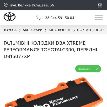
вул. Велика Кільцева, 56
0
+38 044 591 50 04
TOYOTA
АКСЕСУАРИ
АВТОТЮНІНГ
ПОКРАЩЕННЯ ХА
❯
❯
❯
ГАЛЬМІВНІ КОЛОДКИ DBA XTREME
PERFORMANCE TOYOTALC300, ПЕРЕДНI
DB15077XP
В наявності