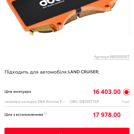
Артикул:N00000507
Підходить для автомобіля:
LAND CRUISER;
16 403.00
Ціна аксесуара
гальмівні колодки DBA Xtreme Performance ToyotaLC300, переднi DB15077XP
ORC-DB15077XP
1 шт
17 978.00
Ціна з встановленням