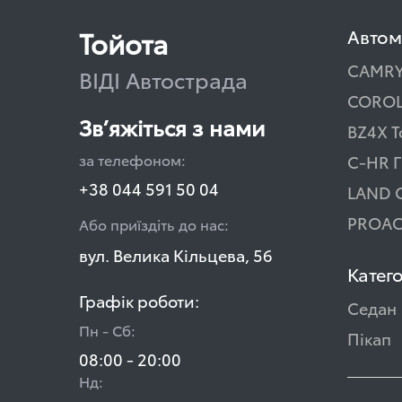
Тойота
Автом
CAMR
ВІДІ Автострада
COROL
Зв’яжіться з нами
BZ4X T
за телефоном:
C-HR Г
+38 044 591 50 04
LAND 
PROAC
Або приїздіть до нас:
вул. Велика Кільцева, 56
Катего
Графік роботи:
Седан
Пн - Сб:
Пікап
08:00 - 20:00
Нд: