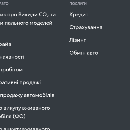
АВТО
ПОСЛУГИ
ик про Викиди СО
та
Кредит
2
и пального моделей
Страхування
Лізинг
райв
Обмін авто
 наявності
 пробігом
ативні продажі
продажу автомобілів
р викупу вживаного
біля (ФО)
р викупу вживаного