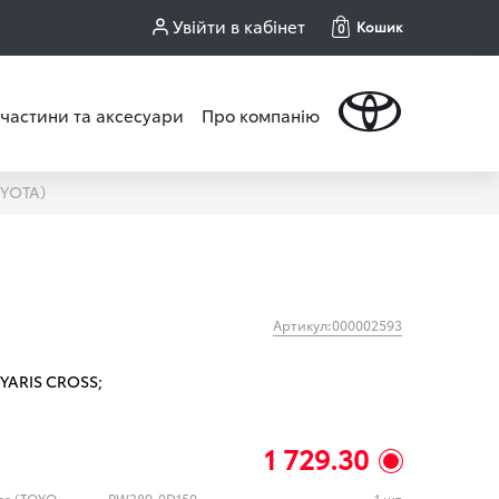
Увійти в кабінет
Кошик
0
частини та аксесуари
Про компанію
YOTA)
Артикул:000002593
YARIS CROSS;
1 729.30
бризковики передні (к-кт) Yaris Cross (TOYOTA)
PW389-0D150
1 шт