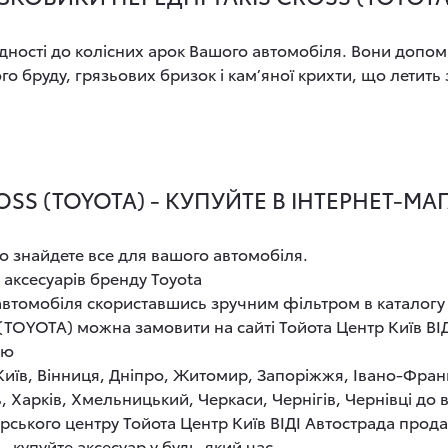
ності до колісних арок Вашого автомобіля. Вони допом
 бруду, грязьових бризок і кам’яної крихти, що летить з
SS (TOYOTA) - КУПУЙТЕ В ІНТЕРНЕТ-М
о знайдете все для вашого автомобіля.
 аксесуарів бренду Toyota
 автомобіля скориставшись зручним фільтром в каталогу
(TOYOTA) можна замовити на сайті Тойота Центр Київ ВІ
ою
 Київ, Вінниця, Дніпро, Житомир, Запоріжжя, Івано-Фран
, Харків, Хмельницький, Черкаси, Чернігів, Чернівці до
рського центру Тойота Центр Київ ВІДІ Автострада прод
 купуйте аксесуар у будь-який час.