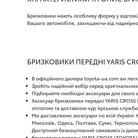
Бризковики мають особливу форму у відповід
Вашого автомобіля, захищаючи від надмірного
БРИЗКОВИКИ ПЕРЕДНІ YARIS CRO
В офіційного дилера toyota-ua.com ви легк
Зробіть надійний вибір серед оригінальних
Підбирайте необхідні аксесуари для свого
Аксесуар бризковики передні YARIS CROSS 
оплатою та доставкою кур`єрською служб
Ми доставляємо аксесуари по всій Україні:
Миколаїв, Одеса, Полтава, Суми, Тернопіль
Доступний безкоштовний самовивіз із диле
бризковики передні YARIS CROSS (TOYOTA) -