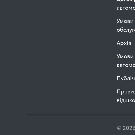
автом
Умови 
обслуг
Архів
Умови 
автомо
Публі
Правил
відшк
© 2026