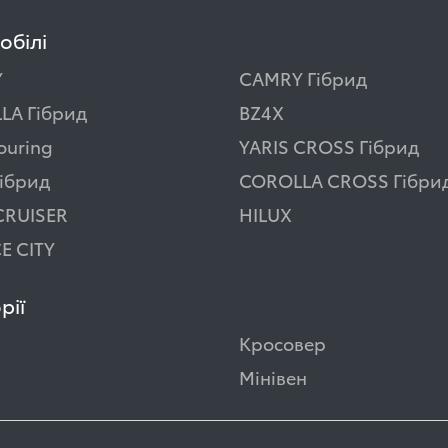
обілі
Y
CAMRY Гібрид
LA Гібрид
BZ4X
ouring
YARIS CROSS Гібрид
ібрид
COROLLA CROSS Гібри
CRUISER
HILUX
E CITY
рії
Кросовер
Мінівен