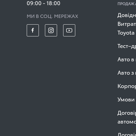
09:00 - 18:00
ПРОДАЖ 
Довідн
МИ В СОЦ. МЕРЕЖАХ
Витрат
Toyota
Тест–д
Авто в
Авто з
Корпор
Умови 
Догові
автомо
Догові