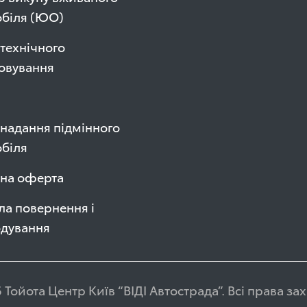
обіля (ЮО)
технічного
овування
надання підмінного
біля
чна оферта
а повернення і
одування
 Тойота Центр Київ “ВІДІ Автострада”. Всі права з