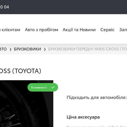
50 04
 клієнтам
Авто з пробігом
Акції та Новини
Сервіс
Зап
ВТО
БРИЗКОВИКИ
БРИЗКОВИКИ ПЕРЕДНІ YARIS CROSS (TO
❯
❯
OSS (TOYOTA)
В наявності
Підходить для автомобіля:
Ціна аксесуара