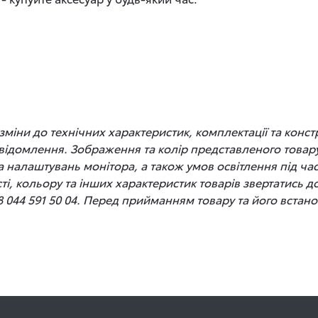
іни до технічних характеристик, комплектації та конст
відомлення. Зображення та колір представленого товару
 та налаштувань монітора, а також умов освітлення під 
сті, кольору та інших характеристик товарів звертатись 
8 044 591 50 04. Перед прийманням товару та його вста