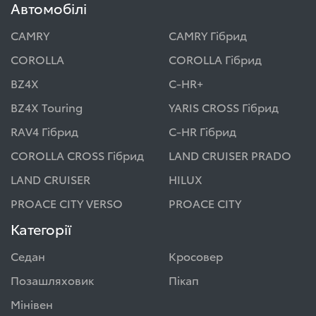
Автомобілі
CAMRY
CAMRY Гібрид
COROLLA
COROLLA Гібрид
BZ4X
C-HR+
BZ4X Touring
YARIS CROSS Гібрид
RAV4 Гібрид
C-HR Гібрид
COROLLA CROSS Гібрид
LAND CRUISER PRADO
LAND CRUISER
HILUX
PROACE CITY VERSO
PROACE CITY
Категорії
Седан
Кросовер
Позашляховик
Пікап
Мінівен