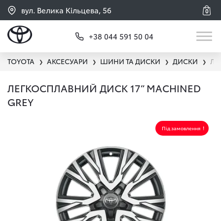
вул. Велика Кільцева, 56
0
+38 044 591 50 04
TOYOTA
АКСЕСУАРИ
ШИНИ ТА ДИСКИ
ДИСКИ
ЛЕ
❯
❯
❯
❯
ЛЕГКОСПЛАВНИЙ ДИСК 17” MACHINED
GREY
Під замовлення