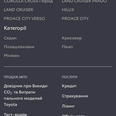
COROLLA CROSS Гібрид
LAND CRUISER PRADO
LAND CRUISER
HILUX
PROACE CITY VERSO
PROACE CITY
Категорії
Седан
Кросовер
Позашляховик
Пікап
Мінівен
ПРОДАЖ АВТО
ПОСЛУГИ
Довідник про Викиди
Кредит
СО
та Витрати
2
Страхування
пального моделей
Toyota
Лізинг
Тест–драйв
Обмін авто