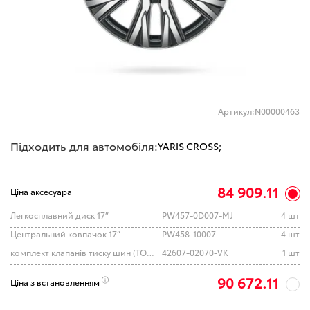
Артикул:N00000463
Підходить для автомобіля:
YARIS CROSS;
84 909.11
Ціна аксесуара
Легкосплавний диск 17”
PW457-0D007-MJ
4 шт
Центральний ковпачок 17”
PW458-10007
4 шт
комплект клапанів тиску шин (TOYOTA)
42607-02070-VK
1 шт
90 672.11
Ціна з встановленням