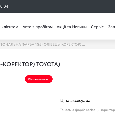
50 04
 клієнтам
Авто з пробігом
Акції та Новини
Сервіс
Зап
ТОНАЛЬНА ФАРБА 1G3 (ОЛІВЕЦЬ-КОРЕКТОР) TOYOTA)
-КОРЕКТОР) TOYOTA)
Під замовлення
Ціна аксесуара
Тональна фарба (олівець-коректор