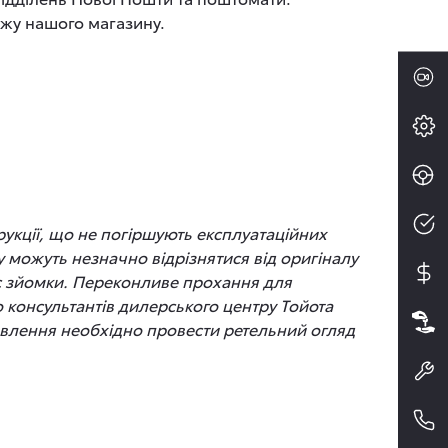
ажу нашого магазину.
рукції, що не погіршують експлуатаційних
 можуть незначно відрізнятися від оригіналу
час зйомки. Переконливе прохання для
до консультантів дилерського центру Тойота
новлення необхідно провести ретельний огляд