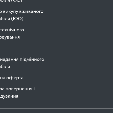
р викупу вживаного
обіля (ЮО)
технічного
овування
надання підмінного
біля
чна оферта
а повернення і
одування