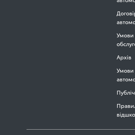
Догові
автом
Умови 
обслуг
Архів
Умови 
автомо
Публі
Правил
відшк