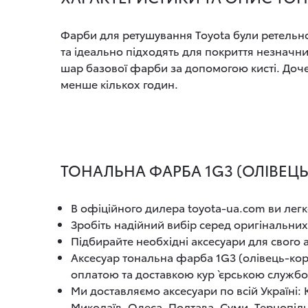
Фарби для ретушування Toyota були ретельно 
та ідеально підходять для покриття незначни
шар базової фарби за допомогою кисті. Доче
менше кількох годин.
ТОНАЛЬНА ФАРБА 1G3 (ОЛІВЕЦЬ
В офіційного дилера toyota-ua.com ви легк
Зробіть надійний вибір серед оригінальних
Підбирайте необхідні аксесуари для свого
Аксесуар тональна фарба 1G3 (олівець-кор
оплатою та доставкою кур`єрською служб
Ми доставляємо аксесуари по всій Україні:
Миколаїв, Одеса, Полтава, Суми, Тернопіль