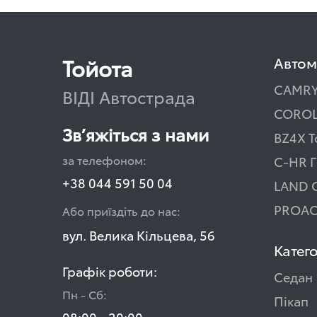
Тойота
Автом
CAMR
ВІДІ Автострада
COROL
Зв’яжіться з нами
BZ4X T
за телефоном:
C-HR Г
+38 044 591 50 04
LAND 
PROAC
Або приїздіть до нас:
вул. Велика Кільцева, 56
Катего
Графік роботи:
Седан
Пн - Сб:
Пікап
08:00 - 20:00