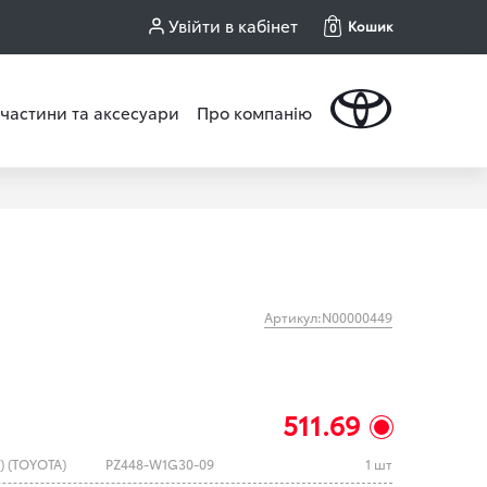
Увійти в кабінет
Кошик
0
частини та аксесуари
Про компанію
Артикул:N00000449
511.69
) (TOYOTA)
PZ448-W1G30-09
1 шт