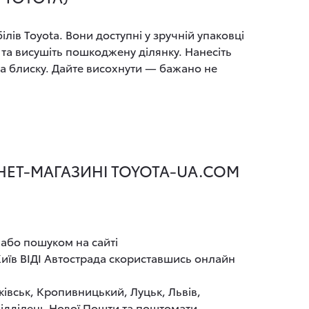
ів Toyota. Вони доступні у зручній упаковці
 та висушіть пошкоджену ділянку. Нанесіть
та блиску. Дайте висохнути — бажано не
РНЕТ-МАГАЗИНІ TOYOTA-UA.COM
 або пошуком на сайті
иїв ВІДІ Автострада скориставшись онлайн
ківськ, Кропивницький, Луцьк, Львів,
 відділень Нової Пошти та поштомати.