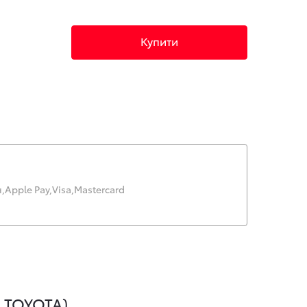
Купити
,
Apple Pay,
Visa,
Mastercard
 TOYOTA)