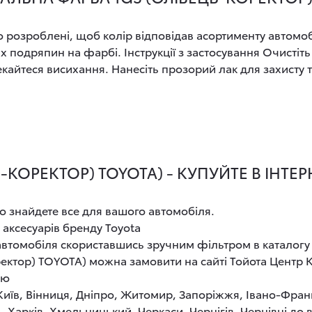
розроблені, щоб колір відповідав асортименту автомобіл
х подряпин на фарбі. Інструкції з застосування Очистіть
кайтеся висихання. Нанесіть прозорий лак для захисту 
-КОРЕКТОР) TOYOTA) - КУПУЙТЕ В ІНТЕ
о знайдете все для вашого автомобіля.
 аксесуарів бренду Toyota
 автомобіля скориставшись зручним фільтром в каталогу
ектор) TOYOTA) можна замовити на сайті Тойота Центр К
ою
 Київ, Вінниця, Дніпро, Житомир, Запоріжжя, Івано-Фран
, Харків, Хмельницький, Черкаси, Чернігів, Чернівці до