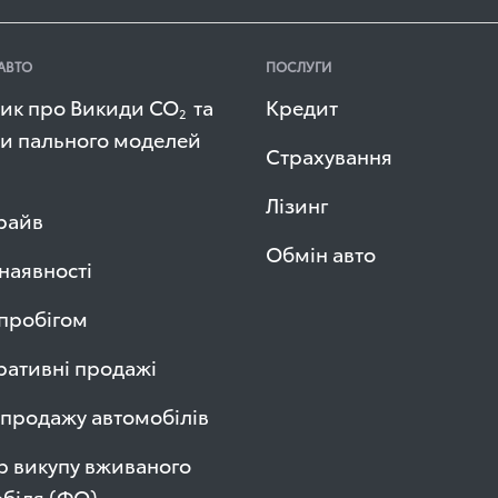
АВТО
ПОСЛУГИ
ик про Викиди СО
та
Кредит
2
и пального моделей
Страхування
Лізинг
райв
Обмін авто
 наявності
 пробігом
ативні продажі
продажу автомобілів
р викупу вживаного
біля (ФО)