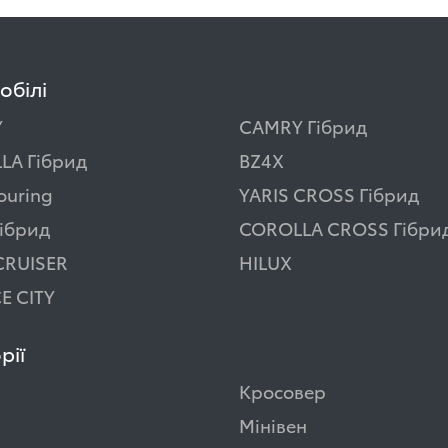
обілі
Y
CAMRY Гібрид
LA Гібрид
BZ4X
ouring
YARIS CROSS Гібрид
ібрид
COROLLA CROSS Гібри
CRUISER
HILUX
E CITY
рії
Кросовер
Мінівен